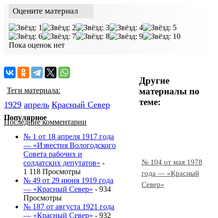
Оцените материал
Пока оценок нет
Другие
материалы по
Теги материала:
теме:
1929
апрель
Красный Cевер
Популярное
Последние комментарии
№ 1 от 18 апреля 1917 года
— «Известия Вологодского
Совета рабочих и
№ 104 от мая 1978
солдатских депутатов»
-
1 118 Просмотры
года — «Красный
№ 49 от 29 июня 1919 года
Север»
— «Красный Север»
- 934
Просмотры
№ 187 от августа 1921 года
— «Красный Север»
- 932