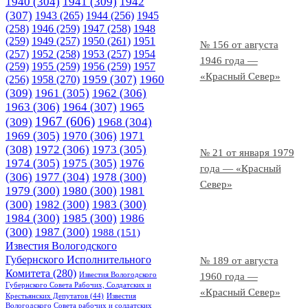
1940
(304)
1941
(309)
1942
(307)
1943
(265)
1944
(256)
1945
(258)
1946
(259)
1947
(258)
1948
(259)
1949
(257)
1950
(261)
1951
№ 156 от августа
(257)
1952
(258)
1953
(257)
1954
1946 года —
(259)
1955
(259)
1956
(259)
1957
«Красный Север»
1958
(270)
1959
(307)
1960
(256)
(309)
1961
(305)
1962
(306)
1963
(306)
1964
(307)
1965
1967
(606)
(309)
1968
(304)
1969
(305)
1970
(306)
1971
(308)
1972
(306)
1973
(305)
№ 21 от января 1979
1974
(305)
1975
(305)
1976
года — «Красный
(306)
1977
(304)
1978
(300)
Север»
1979
(300)
1980
(300)
1981
(300)
1982
(300)
1983
(300)
1984
(300)
1985
(300)
1986
(300)
1987
(300)
1988
(151)
Известия Вологодского
Губернского Исполнительного
№ 189 от августа
Комитета
(280)
Известия Вологодского
1960 года —
Губернского Совета Рабочих, Солдатских и
«Красный Север»
Крестьянских Депутатов
(44)
Известия
Вологодского Совета рабочих и солдатских