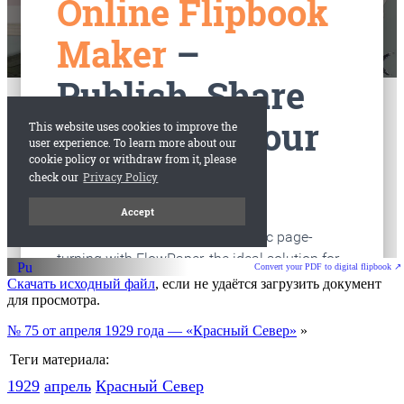
старые газеты
Вологда
Convert your PDF to digital flipbook ↗
Скачать исходный файл
, если не удаётся загрузить документ
для просмотра.
№ 75 от апреля 1929 года — «Красный Север»
»
Теги материала:
1929
апрель
Красный Cевер