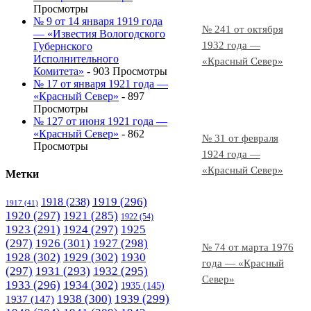
Просмотры
№ 9 от 14 января 1919 года
№ 241 от октября
— «Известия Вологодского
1932 года —
Губернского
Исполнительного
«Красный Север»
Комитета»
- 903 Просмотры
№ 17 от января 1921 года —
«Красный Север»
- 897
Просмотры
№ 127 от июня 1921 года —
«Красный Север»
- 862
№ 31 от февраля
Просмотры
1924 года —
«Красный Север»
Метки
1919
(296)
1918
(238)
1917
(41)
1920
(297)
1921
(285)
1922
(54)
1923
(291)
1924
(297)
1925
(297)
1926
(301)
1927
(298)
№ 74 от марта 1976
1928
(302)
1929
(302)
1930
года — «Красный
(297)
1931
(293)
1932
(295)
Север»
1933
(296)
1934
(302)
1935
(145)
1938
(300)
1939
(299)
1937
(147)