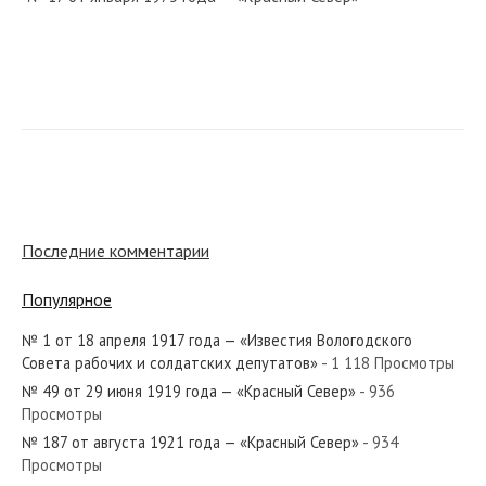
№ 241 от октября 1963 года — «Красный Север»
№ 150 от июня 1941 года — «Красный Север»
Последние комментарии
Популярное
№ 1 от 18 апреля 1917 года — «Известия Вологодского
№ 217 от октября 1952 года — «Красный Север»
Совета рабочих и солдатских депутатов»
- 1 118 Просмотры
№ 49 от 29 июня 1919 года — «Красный Север»
- 936
Просмотры
№ 187 от августа 1921 года — «Красный Север»
- 934
Просмотры
№ 120 от июня 1953 года — «Красный Север»