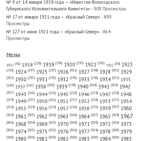
№ 9 от 14 января 1919 года — «Известия Вологодского
Губернского Исполнительного Комитета»
- 909 Просмотры
№ 17 от января 1921 года — «Красный Север»
- 899
Просмотры
№ 127 от июня 1921 года — «Красный Север»
- 864
№ 191 от августа 1983 года — «Красный Север»
Просмотры
Метки
(296)
(297)
(285)
(238)
1919
1920
1921
1923
1918
(54)
(41)
1922
1917
№ 195 от сентября 1920 года — «Красный Север»
(301)
(298)
(302)
(291)
(297)
(297)
1924
1925
1926
1927
1928
1929
(302)
(302)
(297)
(293)
(295)
(296)
1930
1931
1932
1933
1934
1935
(309)
(300)
(299)
(304)
1938
1939
1940
1941
1942
(147)
(145)
1937
(307)
(265)
(256)
(258)
(259)
(258)
1943
1944
1945
1946
1947
1948
(261)
(259)
(257)
(257)
(258)
(257)
1950
1949
1951
1952
1953
1954
№ 104 от мая 1926 года — «Красный Север»
(307)
(270)
(259)
(259)
(259)
(256)
1958
1959
1960
1955
1956
1957
1967
(309)
(305)
(306)
(306)
(307)
(309)
1961
1962
1963
1964
1965
(606)
(305)
(306)
(308)
(306)
(304)
1968
1969
1970
1971
1972
1973
(305)
(305)
(305)
(306)
(304)
(300)
1974
1975
1976
1977
1978
1979
(300)
(300)
(300)
(300)
(300)
(300)
1980
1981
1982
1983
1984
1985