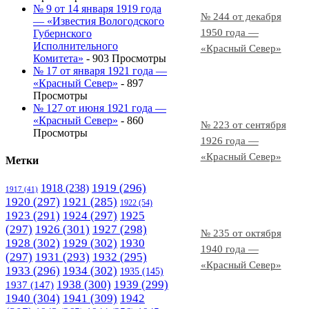
№ 9 от 14 января 1919 года
№ 244 от декабря
— «Известия Вологодского
1950 года —
Губернского
Исполнительного
«Красный Север»
Комитета»
- 903 Просмотры
№ 17 от января 1921 года —
«Красный Север»
- 897
Просмотры
№ 127 от июня 1921 года —
«Красный Север»
- 860
№ 223 от сентября
Просмотры
1926 года —
«Красный Север»
Метки
1919
(296)
1918
(238)
1917
(41)
1920
(297)
1921
(285)
1922
(54)
1923
(291)
1924
(297)
1925
(297)
1926
(301)
1927
(298)
№ 235 от октября
1928
(302)
1929
(302)
1930
1940 года —
(297)
1931
(293)
1932
(295)
«Красный Север»
1933
(296)
1934
(302)
1935
(145)
1938
(300)
1939
(299)
1937
(147)
1940
(304)
1941
(309)
1942