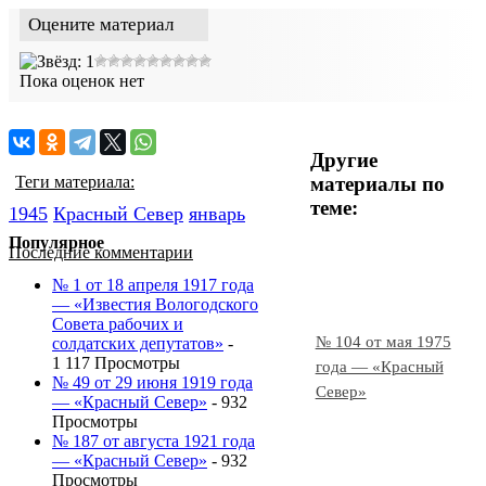
Оцените материал
Пока оценок нет
Другие
материалы по
Теги материала:
теме:
1945
Красный Cевер
январь
Популярное
Последние комментарии
№ 1 от 18 апреля 1917 года
— «Известия Вологодского
Совета рабочих и
№ 104 от мая 1975
солдатских депутатов»
-
1 117 Просмотры
года — «Красный
№ 49 от 29 июня 1919 года
Север»
— «Красный Север»
- 932
Просмотры
№ 187 от августа 1921 года
— «Красный Север»
- 932
Просмотры