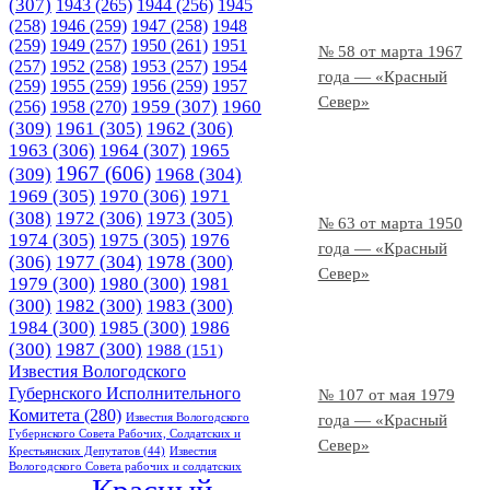
(307)
1943
(265)
1944
(256)
1945
(258)
1946
(259)
1947
(258)
1948
(259)
1949
(257)
1950
(261)
1951
№ 58 от марта 1967
(257)
1952
(258)
1953
(257)
1954
года — «Красный
(259)
1955
(259)
1956
(259)
1957
Север»
1958
(270)
1959
(307)
1960
(256)
(309)
1961
(305)
1962
(306)
1963
(306)
1964
(307)
1965
1967
(606)
(309)
1968
(304)
1969
(305)
1970
(306)
1971
(308)
1972
(306)
1973
(305)
№ 63 от марта 1950
1974
(305)
1975
(305)
1976
года — «Красный
(306)
1977
(304)
1978
(300)
Север»
1979
(300)
1980
(300)
1981
(300)
1982
(300)
1983
(300)
1984
(300)
1985
(300)
1986
(300)
1987
(300)
1988
(151)
Известия Вологодского
Губернского Исполнительного
№ 107 от мая 1979
Комитета
(280)
Известия Вологодского
года — «Красный
Губернского Совета Рабочих, Солдатских и
Север»
Крестьянских Депутатов
(44)
Известия
Вологодского Совета рабочих и солдатских
Красный