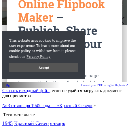
старые газеты
Вологда
Convert your PDF to digital flipbook ↗
Скачать исходный файл
, если не удаётся загрузить документ
для просмотра.
№ 3 от января 1945 года — «Красный Север»
»
Теги материала:
1945
Красный Cевер
январь