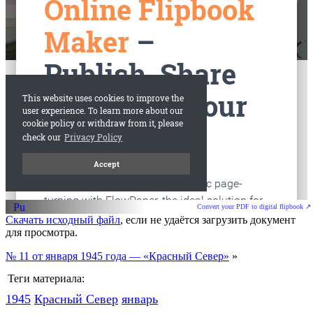
старые газеты
Вологда
Convert your PDF to digital flipbook ↗
Скачать исходный файл
, если не удаётся загрузить документ
для просмотра.
№ 11 от января 1945 года — «Красный Север»
»
Теги материала:
1945
Красный Cевер
январь