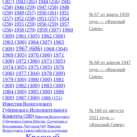
(307)
1943
(265)
1944
(256)
1945
(258)
1946
(259)
1947
(258)
1948
(259)
1949
(257)
1950
(261)
1951
№ 67 от марта 1959
(257)
1952
(258)
1953
(257)
1954
года — «Красный
(259)
1955
(259)
1956
(259)
1957
Север»
1958
(270)
1959
(307)
1960
(256)
(309)
1961
(305)
1962
(306)
1963
(306)
1964
(307)
1965
1967
(606)
(309)
1968
(304)
1969
(305)
1970
(306)
1971
(308)
1972
(306)
1973
(305)
№ 68 от апреля 1947
1974
(305)
1975
(305)
1976
года — «Красный
(306)
1977
(304)
1978
(300)
Север»
1979
(300)
1980
(300)
1981
(300)
1982
(300)
1983
(300)
1984
(300)
1985
(300)
1986
(300)
1987
(300)
1988
(151)
Известия Вологодского
Губернского Исполнительного
№ 166 от августа
Комитета
(280)
Известия Вологодского
1921 года —
Губернского Совета Рабочих, Солдатских и
«Красный Север»
Крестьянских Депутатов
(44)
Известия
Вологодского Совета рабочих и солдатских
Красный