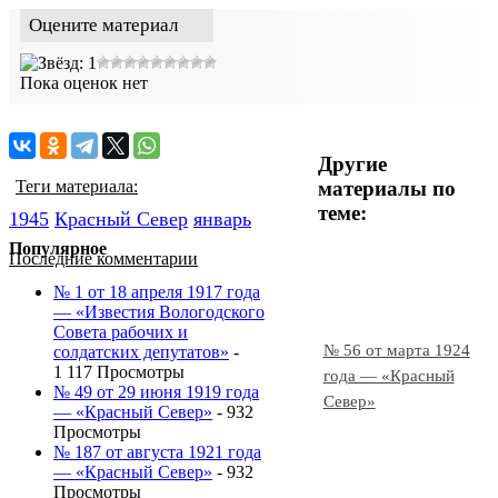
Оцените материал
Пока оценок нет
Другие
материалы по
Теги материала:
теме:
1945
Красный Cевер
январь
Популярное
Последние комментарии
№ 1 от 18 апреля 1917 года
— «Известия Вологодского
Совета рабочих и
№ 56 от марта 1924
солдатских депутатов»
-
1 117 Просмотры
года — «Красный
№ 49 от 29 июня 1919 года
Север»
— «Красный Север»
- 932
Просмотры
№ 187 от августа 1921 года
— «Красный Север»
- 932
Просмотры