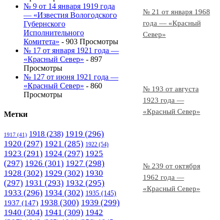
№ 9 от 14 января 1919 года
№ 21 от января 1968
— «Известия Вологодского
года — «Красный
Губернского
Исполнительного
Север»
Комитета»
- 903 Просмотры
№ 17 от января 1921 года —
«Красный Север»
- 897
Просмотры
№ 127 от июня 1921 года —
«Красный Север»
- 860
№ 193 от августа
Просмотры
1923 года —
«Красный Север»
Метки
1919
(296)
1918
(238)
1917
(41)
1920
(297)
1921
(285)
1922
(54)
1923
(291)
1924
(297)
1925
(297)
1926
(301)
1927
(298)
№ 239 от октября
1928
(302)
1929
(302)
1930
1962 года —
(297)
1931
(293)
1932
(295)
«Красный Север»
1933
(296)
1934
(302)
1935
(145)
1938
(300)
1939
(299)
1937
(147)
1940
(304)
1941
(309)
1942