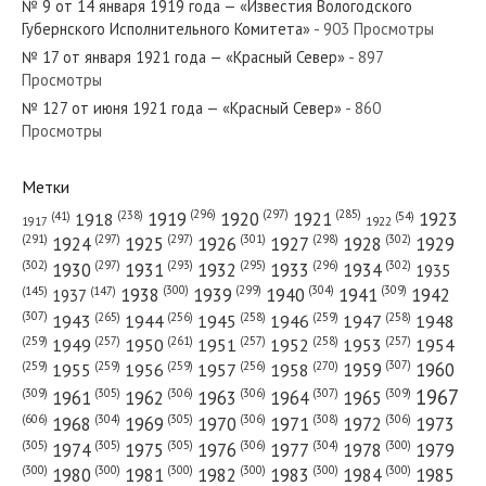
№ 9 от 14 января 1919 года — «Известия Вологодского
Губернского Исполнительного Комитета»
- 903 Просмотры
№ 17 от января 1921 года — «Красный Север»
- 897
Просмотры
№ 127 от июня 1921 года — «Красный Север»
- 860
№ 88 от мая 1951 года — «Красный Север»
Просмотры
Метки
(296)
(297)
(285)
(238)
1919
1920
1921
1923
1918
(54)
(41)
1922
1917
№ 62 от марта 1940 года — «Красный Север»
(301)
(298)
(302)
(291)
(297)
(297)
1924
1925
1926
1927
1928
1929
(302)
(302)
(297)
(293)
(295)
(296)
1930
1931
1932
1933
1934
1935
(309)
(300)
(299)
(304)
1938
1939
1940
1941
1942
(147)
(145)
1937
(307)
(265)
(256)
(258)
(259)
(258)
1943
1944
1945
1946
1947
1948
(261)
(259)
(257)
(257)
(258)
(257)
1950
1949
1951
1952
1953
1954
№ 231 от октября 1973 года — «Красный Север»
(307)
(270)
(259)
(259)
(259)
(256)
1958
1959
1960
1955
1956
1957
1967
(309)
(305)
(306)
(306)
(307)
(309)
1961
1962
1963
1964
1965
(606)
(305)
(306)
(308)
(306)
(304)
1968
1969
1970
1971
1972
1973
(305)
(305)
(305)
(306)
(304)
(300)
1974
1975
1976
1977
1978
1979
(300)
(300)
(300)
(300)
(300)
(300)
1980
1981
1982
1983
1984
1985