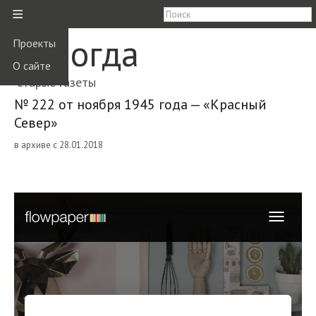
≡
Вологда
Проекты
О сайте
старые газеты
№ 222 от ноября 1945 года — «Красный
Север»
в архиве с 28.01.2018