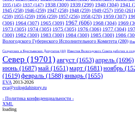
1938
(300)
1939
(299)
1940
(304)
1941
(
1935
(145)
1937
(147)
1945
(258)
1946
(259)
1947
(258)
1948
(259)
1949
(257)
1950
(261)
1958
(270)
1959
(307)
19
(259)
1955
(259)
1956
(259)
1957
(256)
1967
(606)
(306)
1964
(307)
1965
(309)
1968
(304)
1969
(3
1973
(305)
1974
(305)
1975
(305)
1976
(306)
1977
(304)
19
(300)
1982
(300)
1983
(300)
1984
(300)
1985
(300)
1986
(30
Вологодского Губернского Исполнительного Комитета
(280)
Изв
Солдатских и Крестьянских Депутатов
(44)
Известия Вологодского Совета рабочих и сол
Cевер
(19701)
апрель
(1696)
август
(1653)
июнь
(1687)
март
(1681)
май
(1651)
ноябрь
(15
(1619)
февраль
(1588)
январь
(1655)
EVA
2013-2026
eva@vologdahistory.ru
- Политика конфиденциальности -
XML
loading