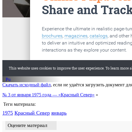
старые газеты
Вологда
Скачать исходный файл
, если не удаётся загрузить документ дл
№ 3 от января 1975 года — «Красный Север»
»
Теги материала:
1975
Красный Cевер
январь
Оцените материал