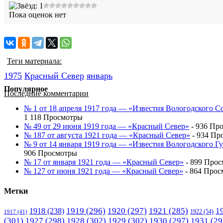
Пока оценок нет
Теги материала:
1975
Красный Cевер
январь
Популярное
Последние комментарии
№ 1 от 18 апреля 1917 года — «Известия Вологодского С
1 118 Просмотры
№ 49 от 29 июня 1919 года — «Красный Север»
- 936 Пр
№ 187 от августа 1921 года — «Красный Север»
- 934 Пр
№ 9 от 14 января 1919 года — «Известия Вологодского 
906 Просмотры
№ 17 от января 1921 года — «Красный Север»
- 899 Про
№ 127 от июня 1921 года — «Красный Север»
- 864 Прос
Метки
1919
(296)
1920
(297)
1921
(285)
1
1918
(238)
1922
(54)
1917
(41)
(301)
1927
(298)
1928
(302)
1929
(302)
1930
(297)
1931
(29