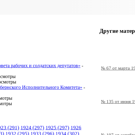
Другие матер
овета рабочих и солдатских депутатов»
-
№ 67 от марта 1
осмотры
осмотры
Губернского Исполнительного Комитета»
-
смотры
№ 135 от июня 
мотры
923
(291)
1924
(297)
1925
(297)
1926
3)
1932
(295)
1933
(296)
1934
(302)