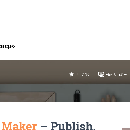
евер»