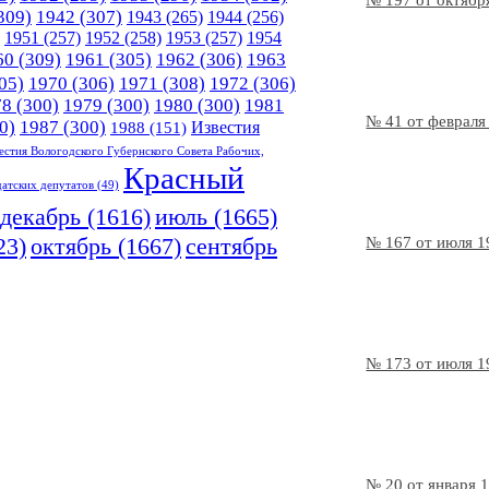
№ 197 от октябр
309)
1942
(307)
1943
(265)
1944
(256)
1951
(257)
1952
(258)
1953
(257)
1954
60
(309)
1961
(305)
1962
(306)
1963
05)
1970
(306)
1971
(308)
1972
(306)
78
(300)
1979
(300)
1980
(300)
1981
№ 41 от февраля
0)
1987
(300)
Известия
1988
(151)
естия Вологодского Губернского Совета Рабочих,
Красный
датских депутатов
(49)
декабрь
(1616)
июль
(1665)
23)
октябрь
(1667)
сентябрь
№ 167 от июля 1
№ 173 от июля 1
№ 20 от января 