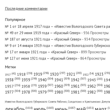
№ 80 от апреля 1934 года — «Красный 
Последние комментарии
Популярное
№ 201 от августа 1971 года — «Красный
№ 1 от 18 апреля 1917 года — «Известия Вологодского Совета р
№ 49 от 29 июня 1919 года — «Красный Север»
- 936 Просмотры
№ 187 от августа 1921 года — «Красный Север»
- 934 Просмотры
№ 133 от июня 1975 года — «Красный С
№ 9 от 14 января 1919 года — «Известия Вологодского Губернск
№ 17 от января 1921 года — «Красный Север»
- 899 Просмотры
№ 127 от июня 1921 года — «Красный Север»
- 864 Просмотры
Метки
№ 282 от декабря 1967 года — «Красны
(296)
(297)
(291
(285)
(238)
1919
1920
1921
1923
1918
(54)
(41)
1922
1917
(309)
(307)
(300)
(299)
(304)
(265)
1938
1939
1940
1941
1942
1943
19
(307)
(309)
(305)
(306)
(270)
(256)
1958
1959
1960
1961
1962
19
1957
№ 75 от марта 1932 года — «Красный С
(304)
(300)
(300)
(300)
(300)
(300)
1977
1978
1979
1980
1981
1982
19
Известия Вологодского Губернского Совета Рабочих, Солдатских и Крестьянских Депут
декабрь
июль
июнь
май
март
(1687)
(1
(1665)
(1651)
(1616)