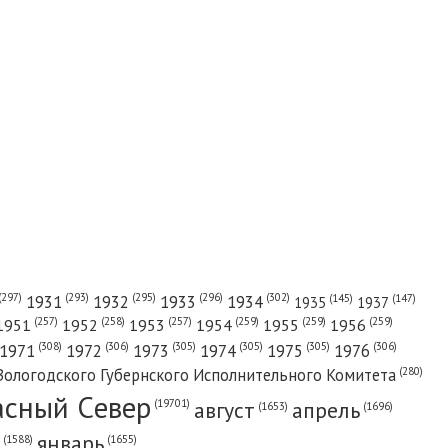
(302)
(297)
(293)
(295)
(296)
1931
1932
1933
1934
(147)
(145)
1935
1937
(257)
(258)
(257)
(259)
(259)
(259)
1951
1952
1953
1954
1955
1956
(308)
(306)
(305)
(305)
(305)
(306)
1971
1972
1973
1974
1975
1976
(280)
Вологодского Губернского Исполнительного Комитета
асный Cевер
август
апрель
(19701)
(1696)
(1653)
январь
(1655)
(1588)