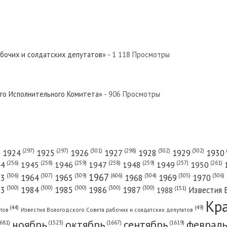
Север»
 Север»
абочих и солдатских депутатов»
- 1 118 Просмотры
евер»
ого Исполнительного Комитета»
- 906 Просмотры
й Север»
(301)
(298)
(302)
(302)
)
(297)
(297)
1924
1925
1926
1927
1928
1929
1930
(261)
(256)
(258)
(259)
(258)
(259)
(257)
1950
44
1945
1946
1947
1948
1949
1967
(606)
(306)
(307)
(309)
(305)
(306)
(304)
63
1964
1965
1968
1969
1970
евер»
(300)
(300)
(300)
(300)
(300)
83
1984
1985
1986
1987
Известия 
(151)
1988
Кр
(49)
(44)
атов
Известия Вологодского Совета рабочих и солдатских депутатов
ноябрь
октябрь
сентябрь
февраль
681)
(1667)
(1619)
(1523)