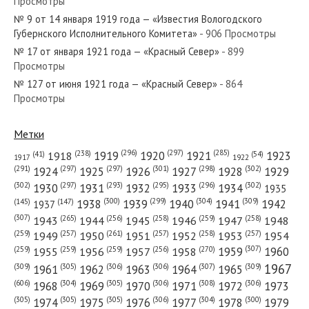
Просмотры
№ 9 от 14 января 1919 года — «Известия Вологодского
№ 166 от июля 1975 года —
Губернского Исполнительного Комитета»
- 906 Просмотры
«Красный Север»
№ 17 от января 1921 года — «Красный Север»
- 899
Просмотры
№ 18 от января 1976 года —
№ 127 от июня 1921 года — «Красный Север»
- 864
Просмотры
«Красный Север»
Метки
(296)
(297)
(285)
(238)
1919
1920
1921
1923
1918
(54)
(41)
1922
1917
(301)
(298)
(302)
(291)
(297)
(297)
1924
1925
1926
1927
1928
1929
(302)
(302)
(297)
(293)
(295)
(296)
1930
1931
1932
1933
1934
1935
(309)
(300)
(299)
(304)
1938
1939
1940
1941
1942
(147)
(145)
1937
(307)
(265)
(256)
(258)
(259)
(258)
1943
1944
1945
1946
1947
1948
(261)
(259)
(257)
(257)
(258)
(257)
1950
1949
1951
1952
1953
1954
(307)
(270)
(259)
(259)
(259)
(256)
1958
1959
1960
1955
1956
1957
1967
(309)
(305)
(306)
(306)
(307)
(309)
1961
1962
1963
1964
1965
(606)
(305)
(306)
(308)
(306)
(304)
1968
1969
1970
1971
1972
1973
(305)
(305)
(305)
(306)
(304)
(300)
1974
1975
1976
1977
1978
1979