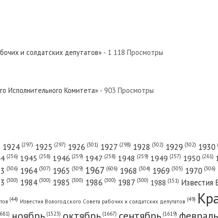
абочих и солдатских депутатов»
- 1 118 Просмотры
ого Исполнительного Комитета»
- 903 Просмотры
(301)
(298)
(302)
(302)
)
(297)
(297)
1924
1925
1926
1927
1928
1929
1930
(261)
(256)
(258)
(259)
(258)
(259)
(257)
1950
44
1945
1946
1947
1948
1949
1967
(606)
(306)
(307)
(309)
(305)
(306)
(304)
63
1964
1965
1968
1969
1970
(300)
(300)
(300)
(300)
(300)
83
1984
1985
1986
1987
Известия 
(151)
1988
Кр
(49)
(44)
атов
Известия Вологодского Совета рабочих и солдатских депутатов
ноябрь
октябрь
сентябрь
февраль
681)
(1667)
(1619)
(1523)