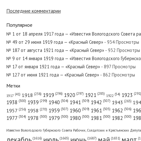
Последние комментарии
№ 224 от ноября 1955 года — «Красный Север»
Популярное
№ 1 от 18 апреля 1917 года — «Известия Вологодского Совета р
№ 49 от 29 июня 1919 года — «Красный Север»
- 934 Просмотры
№ 15 от января 1974 года — «Красный Север»
№ 187 от августа 1921 года — «Красный Север»
- 932 Просмотры
№ 9 от 14 января 1919 года — «Известия Вологодского Губернск
№ 17 от января 1921 года — «Красный Север»
- 897 Просмотры
№ 127 от июня 1921 года — «Красный Север»
- 862 Просмотры
№ 242 от октября 1961 года — «Красный Север»
Метки
(296)
(297)
(291
(285)
(238)
1919
1920
1921
1923
1918
(54)
(41)
1922
1917
(309)
(307)
(300)
(299)
(304)
(265)
1938
1939
1940
1941
1942
1943
19
(307)
(309)
(305)
(306)
(270)
(256)
1958
1959
1960
1961
1962
19
1957
№ 6 от января 1928 года — «Красный Север»
(304)
(300)
(300)
(300)
(300)
(300)
1977
1978
1979
1980
1981
1982
19
Известия Вологодского Губернского Совета Рабочих, Солдатских и Крестьянских Депут
декабрь
июль
июнь
май
март
(1687)
(1
(1665)
(1651)
(1616)