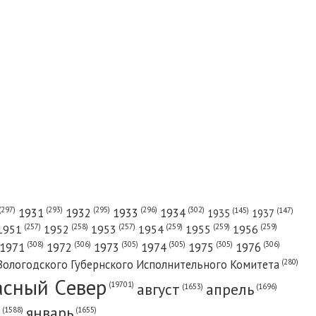
(302)
(297)
(293)
(295)
(296)
1931
1932
1933
1934
(147)
(145)
1935
1937
(257)
(258)
(257)
(259)
(259)
(259)
1951
1952
1953
1954
1955
1956
(308)
(306)
(305)
(305)
(305)
(306)
1971
1972
1973
1974
1975
1976
(280)
Вологодского Губернского Исполнительного Комитета
асный Cевер
август
апрель
(19701)
(1696)
(1653)
январь
(1655)
(1588)