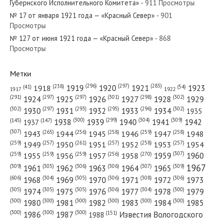
Губернского Исполнительного Комитета»
- 911 Просмотры
№ 17 от января 1921 года — «Красный Север»
- 901
Просмотры
№ 127 от июня 1921 года — «Красный Север»
- 868
№ 198 от сентября 1923 года — «Красный Север»
Просмотры
Метки
(296)
(297)
(285)
(238)
1919
1920
1921
1923
1918
(54)
(41)
1922
1917
№ 27 от февраля 1961 года — «Красный Север»
(301)
(298)
(302)
(291)
(297)
(297)
1924
1925
1926
1927
1928
1929
(302)
(302)
(297)
(293)
(295)
(296)
1930
1931
1932
1933
1934
1935
(309)
(300)
(299)
(304)
1938
1939
1940
1941
1942
(147)
(145)
1937
(307)
(265)
(256)
(258)
(259)
(258)
1943
1944
1945
1946
1947
1948
(261)
(259)
(257)
(257)
(258)
(257)
1950
1949
1951
1952
1953
1954
№ 279 от декабря 1977 года — «Красный Север»
(307)
(270)
(259)
(259)
(259)
(256)
1958
1959
1960
1955
1956
1957
1967
(309)
(305)
(306)
(306)
(307)
(309)
1961
1962
1963
1964
1965
(606)
(305)
(306)
(308)
(306)
(304)
1968
1969
1970
1971
1972
1973
(305)
(305)
(305)
(306)
(304)
(300)
1974
1975
1976
1977
1978
1979
(300)
(300)
(300)
(300)
(300)
(300)
1980
1981
1982
1983
1984
1985
(300)
(300)
(300)
1986
1987
Известия Вологодского
(151)
1988