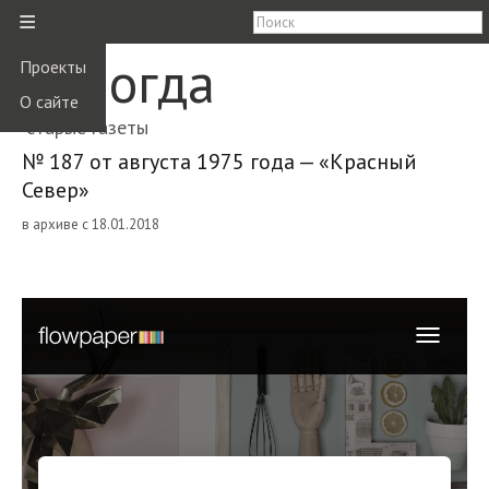
≡
Вологда
Проекты
О сайте
старые газеты
№ 187 от августа 1975 года — «Красный
Север»
в архиве с 18.01.2018