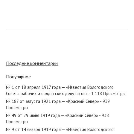
№ 218 от сентября 1981 года — «Красный Север»
№ 254 от ноября 1923 года — «Красный Север»
Последние комментарии
Популярное
№ 1 от 18 апреля 1917 года — «Известия Вологодского
№ 24 от февраля 1955 года — «Красный Север»
Совета рабочих и солдатских депутатов»
- 1 118 Просмотры
№ 187 от августа 1921 года — «Красный Север»
- 939
Просмотры
№ 49 от 29 июня 1919 года — «Красный Север»
- 938
Просмотры
№ 35 от февраля 1981 года — «Красный Север»
№ 9 от 14 января 1919 года — «Известия Вологодского