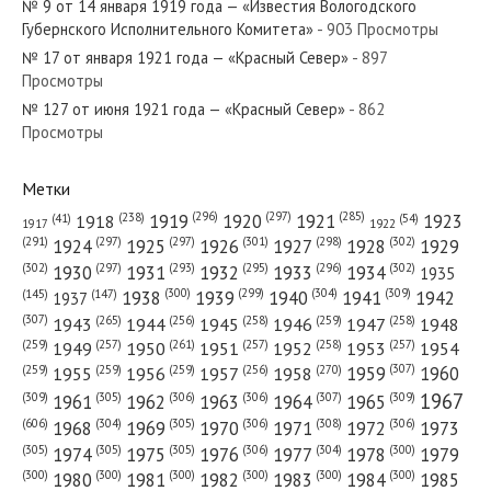
№ 9 от 14 января 1919 года — «Известия Вологодского
Губернского Исполнительного Комитета»
- 903 Просмотры
№ 17 от января 1921 года — «Красный Север»
- 897
Просмотры
№ 127 от июня 1921 года — «Красный Север»
- 862
№ 46 от 26 июня 1919 года — «Красный Север»
Просмотры
Метки
(296)
(297)
(285)
(238)
1919
1920
1921
1923
1918
(54)
(41)
1922
1917
№ 224 от сентября 1932 года — «Красный Север»
(301)
(298)
(302)
(291)
(297)
(297)
1924
1925
1926
1927
1928
1929
(302)
(302)
(297)
(293)
(295)
(296)
1930
1931
1932
1933
1934
1935
(309)
(300)
(299)
(304)
1938
1939
1940
1941
1942
(147)
(145)
1937
(307)
(265)
(256)
(258)
(259)
(258)
1943
1944
1945
1946
1947
1948
(261)
(259)
(257)
(257)
(258)
(257)
1950
1949
1951
1952
1953
1954
№ 90 от апреля 1967 года — «Красный Север»
(307)
(270)
(259)
(259)
(259)
(256)
1958
1959
1960
1955
1956
1957
1967
(309)
(305)
(306)
(306)
(307)
(309)
1961
1962
1963
1964
1965
(606)
(305)
(306)
(308)
(306)
(304)
1968
1969
1970
1971
1972
1973
(305)
(305)
(305)
(306)
(304)
(300)
1974
1975
1976
1977
1978
1979
(300)
(300)
(300)
(300)
(300)
(300)
1980
1981
1982
1983
1984
1985