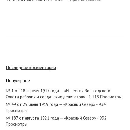
№ 64 от марта 1975 года — «Красный Север»
№ 114 от июня 1954 года — «Красный Север»
Последние комментарии
Популярное
№ 1 от 18 апреля 1917 года — «Известия Вологодского
№ 300 от декабря 1967 года — «Красный Север»
Совета рабочих и солдатских депутатов»
- 1 118 Просмотры
№ 49 от 29 июня 1919 года — «Красный Север»
- 934
Просмотры
№ 187 от августа 1921 года — «Красный Север»
- 932
Просмотры
№ 218 от сентября 1923 года — «Красный Север»