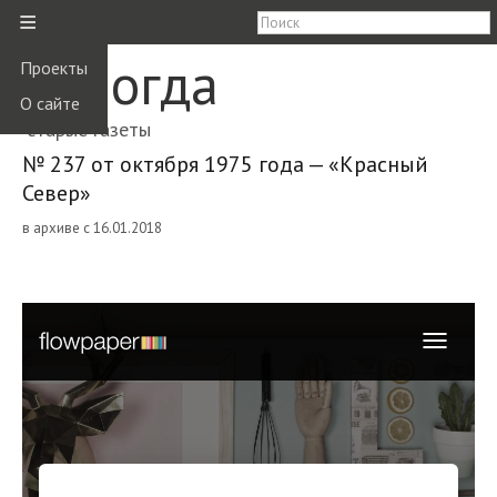
≡
Вологда
Проекты
О сайте
старые газеты
№ 237 от октября 1975 года — «Красный
Север»
в архиве с 16.01.2018