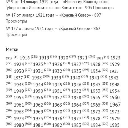
№ 9 от 14 января 1919 года — «Известия Вологодского
Губернского Исполнительного Комитета»
- 903 Просмотры
№ 17 от января 1921 года — «Красный Север»
- 897
Просмотры
№ 127 от июня 1921 года — «Красный Север»
- 862
№ 162 от июля 1931 года — «Красный Север»
Просмотры
Метки
(296)
(297)
(285)
(238)
1919
1920
1921
1923
1918
(54)
(41)
1922
1917
№ 187 от сентября 1952 года — «Красный Север»
(301)
(298)
(302)
(291)
(297)
(297)
1924
1925
1926
1927
1928
1929
(302)
(302)
(297)
(293)
(295)
(296)
1930
1931
1932
1933
1934
1935
(309)
(300)
(299)
(304)
1938
1939
1940
1941
1942
(147)
(145)
1937
(307)
(265)
(256)
(258)
(259)
(258)
1943
1944
1945
1946
1947
1948
(261)
(259)
(257)
(257)
(258)
(257)
1950
1949
1951
1952
1953
1954
№ 38 от февраля 1942 года — «Красный Север»
(307)
(270)
(259)
(259)
(259)
(256)
1958
1959
1960
1955
1956
1957
1967
(309)
(305)
(306)
(306)
(307)
(309)
1961
1962
1963
1964
1965
(606)
(305)
(306)
(308)
(306)
(304)
1968
1969
1970
1971
1972
1973
(305)
(305)
(305)
(306)
(304)
(300)
1974
1975
1976
1977
1978
1979
(300)
(300)
(300)
(300)
(300)
(300)
1980
1981
1982
1983
1984
1985