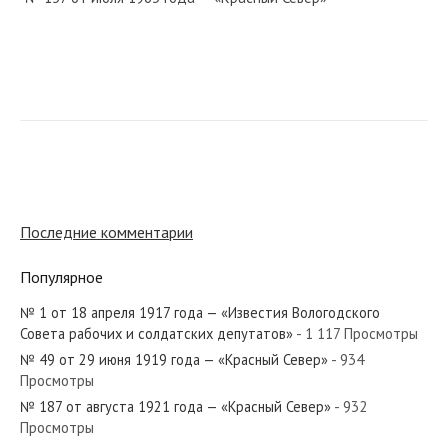
№ 161 от июля 1921 года — «Красный Север»
№ 93 от апреля 1968 года — «Красный Север»
Последние комментарии
Популярное
№ 1 от 18 апреля 1917 года — «Известия Вологодского
№ 188 от сентября 1949 года — «Красный Север»
Совета рабочих и солдатских депутатов»
- 1 117 Просмотры
№ 49 от 29 июня 1919 года — «Красный Север»
- 934
Просмотры
№ 187 от августа 1921 года — «Красный Север»
- 932
Просмотры
№ 8 от января 1969 года — «Красный Север»