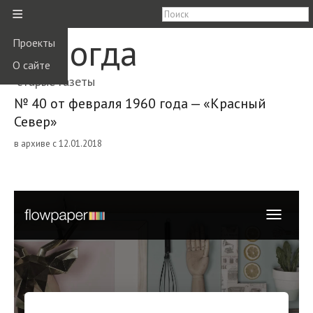
≡
Вологда
Проекты
О сайте
старые газеты
№ 40 от февраля 1960 года — «Красный
Север»
в архиве с 12.01.2018