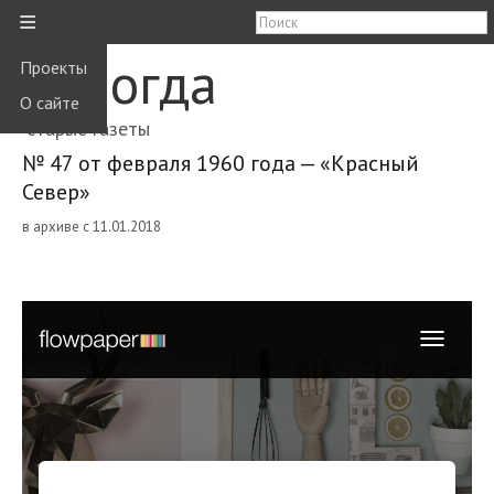
≡
Вологда
Проекты
О сайте
старые газеты
№ 47 от февраля 1960 года — «Красный
Север»
в архиве с 11.01.2018