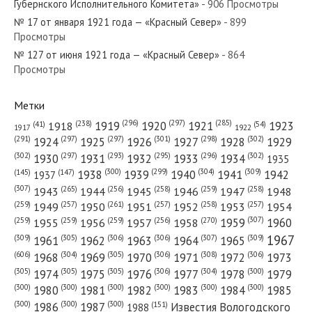
Губернского Исполнительного Комитета»
- 906 Просмотры
№ 17 от января 1921 года — «Красный Север»
- 899
Просмотры
№ 127 от июня 1921 года — «Красный Север»
- 864
№ 208 от сентября 1969 года — «Красный Север»
Просмотры
Метки
(296)
(297)
(285)
(238)
1919
1920
1921
1923
1918
(54)
(41)
1922
1917
№ 179 от сентября 1944 года — «Красный Север»
(301)
(298)
(302)
(291)
(297)
(297)
1924
1925
1926
1927
1928
1929
(302)
(302)
(297)
(293)
(295)
(296)
1930
1931
1932
1933
1934
1935
(309)
(300)
(299)
(304)
1938
1939
1940
1941
1942
(147)
(145)
1937
(307)
(265)
(256)
(258)
(259)
(258)
1943
1944
1945
1946
1947
1948
(261)
(259)
(257)
(257)
(258)
(257)
1950
1949
1951
1952
1953
1954
№ 264 от ноября 1941 года — «Красный Север»
(307)
(270)
(259)
(259)
(259)
(256)
1958
1959
1960
1955
1956
1957
1967
(309)
(305)
(306)
(306)
(307)
(309)
1961
1962
1963
1964
1965
(606)
(305)
(306)
(308)
(306)
(304)
1968
1969
1970
1971
1972
1973
(305)
(305)
(305)
(306)
(304)
(300)
1974
1975
1976
1977
1978
1979
(300)
(300)
(300)
(300)
(300)
(300)
1980
1981
1982
1983
1984
1985
(300)
(300)
(300)
1986
1987
Известия Вологодского
(151)
1988