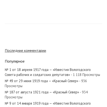
№ 238 от октября 1972 года — «Красный Север»
№ 51 от марта 1974 года — «Красный Север»
Последние комментарии
Популярное
№ 1 от 18 апреля 1917 года — «Известия Вологодского
№ 124 от июня 1939 года — «Красный Север»
Совета рабочих и солдатских депутатов»
- 1 118 Просмотры
№ 49 от 29 июня 1919 года — «Красный Север»
- 936
Просмотры
№ 187 от августа 1921 года — «Красный Север»
- 934
Просмотры
№ 140 от июля 1954 года — «Красный Север»
№ 9 от 14 января 1919 года — «Известия Вологодского