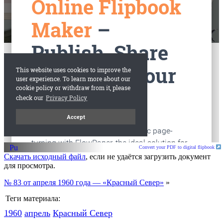
старые газеты
Вологда
Convert your PDF to digital flipbook
Скачать исходный файл
, если не удаётся загрузить документ
для просмотра.
№ 83 от апреля 1960 года — «Красный Север»
»
Теги материала:
1960
апрель
Красный Cевер