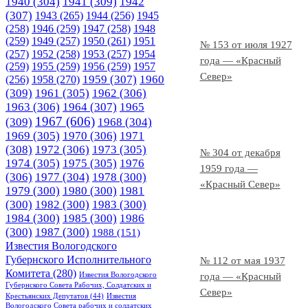
1940
(304)
1941
(309)
1942
(307)
1943
(265)
1944
(256)
1945
(258)
1946
(259)
1947
(258)
1948
(259)
1949
(257)
1950
(261)
1951
№ 153 от июля 1927
(257)
1952
(258)
1953
(257)
1954
года — «Красный
(259)
1955
(259)
1956
(259)
1957
Север»
1958
(270)
1959
(307)
1960
(256)
(309)
1961
(305)
1962
(306)
1963
(306)
1964
(307)
1965
1967
(606)
(309)
1968
(304)
1969
(305)
1970
(306)
1971
(308)
1972
(306)
1973
(305)
№ 304 от декабря
1974
(305)
1975
(305)
1976
1959 года —
(306)
1977
(304)
1978
(300)
«Красный Север»
1979
(300)
1980
(300)
1981
(300)
1982
(300)
1983
(300)
1984
(300)
1985
(300)
1986
(300)
1987
(300)
1988
(151)
Известия Вологодского
Губернского Исполнительного
№ 112 от мая 1937
Комитета
(280)
Известия Вологодского
года — «Красный
Губернского Совета Рабочих, Солдатских и
Север»
Крестьянских Депутатов
(44)
Известия
Вологодского Совета рабочих и солдатских