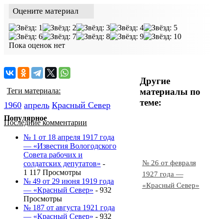
Оцените материал
Пока оценок нет
Другие
материалы по
Теги материала:
теме:
1960
апрель
Красный Cевер
Популярное
Последние комментарии
№ 1 от 18 апреля 1917 года
— «Известия Вологодского
Совета рабочих и
№ 26 от февраля
солдатских депутатов»
-
1 117 Просмотры
1927 года —
№ 49 от 29 июня 1919 года
«Красный Север»
— «Красный Север»
- 932
Просмотры
№ 187 от августа 1921 года
— «Красный Север»
- 932