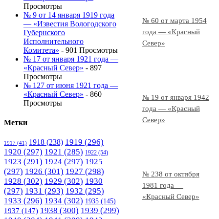
Просмотры
№ 9 от 14 января 1919 года
№ 60 от марта 1954
— «Известия Вологодского
года — «Красный
Губернского
Исполнительного
Север»
Комитета»
- 901 Просмотры
№ 17 от января 1921 года —
«Красный Север»
- 897
Просмотры
№ 127 от июня 1921 года —
«Красный Север»
- 860
№ 19 от января 1942
Просмотры
года — «Красный
Север»
Метки
1919
(296)
1918
(238)
1917
(41)
1920
(297)
1921
(285)
1922
(54)
1923
(291)
1924
(297)
1925
(297)
1926
(301)
1927
(298)
№ 238 от октября
1928
(302)
1929
(302)
1930
1981 года —
(297)
1931
(293)
1932
(295)
«Красный Север»
1933
(296)
1934
(302)
1935
(145)
1938
(300)
1939
(299)
1937
(147)