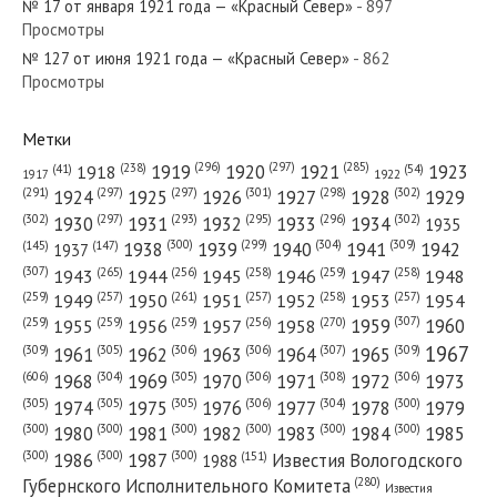
№ 17 от января 1921 года — «Красный Север»
- 897
Просмотры
№ 127 от июня 1921 года — «Красный Север»
№ 259 от декабря 1950 года —
- 862
Просмотры
«Красный Север»
Метки
(296)
(297)
(285)
(238)
1919
1920
1921
1923
1918
(54)
(41)
1922
1917
(301)
(298)
(302)
(291)
(297)
(297)
1924
1925
1926
1927
1928
1929
(302)
(302)
(297)
(293)
(295)
(296)
1930
1931
1932
1933
1934
1935
(309)
(300)
(299)
(304)
1938
1939
1940
1941
1942
(147)
(145)
1937
(307)
(265)
(256)
(258)
(259)
(258)
1943
1944
1945
1946
1947
1948
(261)
(259)
(257)
(257)
(258)
(257)
1950
1949
1951
1952
1953
1954
(307)
(270)
(259)
(259)
(259)
(256)
1958
1959
1960
1955
1956
1957
1967
(309)
(305)
(306)
(306)
(307)
(309)
1961
1962
1963
1964
1965
(606)
(305)
(306)
(308)
(306)
(304)
1968
1969
1970
1971
1972
1973
(305)
(305)
(305)
(306)
(304)
(300)
1974
1975
1976
1977
1978
1979
(300)
(300)
(300)
(300)
(300)
(300)
1980
1981
1982
1983
1984
1985
(300)
(300)
(300)
1986
1987
Известия Вологодского
(151)
1988
(280)
Губернского Исполнительного Комитета
Известия