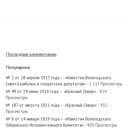
№ 96 от мая 1948 года — «Красный
Север»
№ 31 от февраля 1962 года —
«Красный Север»
Последние комментарии
Популярное
№ 35 от февраля 1952 года —
«Красный Север»
№ 1 от 18 апреля 1917 года — «Известия Вологодского
Совета рабочих и солдатских депутатов»
- 1 117 Просмотры
№ 49 от 29 июня 1919 года — «Красный Север»
- 934
№ 183 от августа 1938 года —
Просмотры
«Красный Север»
№ 187 от августа 1921 года — «Красный Север»
- 932
Просмотры
№ 9 от 14 января 1919 года — «Известия Вологодского
№ 287 от декабря 1963 года —
Губернского Исполнительного Комитета»
- 903 Просмотры
«Красный Север»