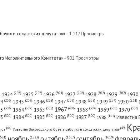
абочих и солдатских депутатов»
- 1 117 Просмотры
ого Исполнительного Комитета»
- 901 Просмотры
(301)
(298)
(302)
(302)
)
(297)
(297)
1924
1925
1926
1927
1928
1929
1930
(261)
(256)
(258)
(259)
(258)
(259)
(257)
1950
44
1945
1946
1947
1948
1949
1967
(606)
(306)
(307)
(309)
(305)
(306)
(304)
63
1964
1965
1968
1969
1970
(300)
(300)
(300)
(300)
(300)
83
1984
1985
1986
1987
Известия 
(151)
1988
Кр
(49)
(44)
атов
Известия Вологодского Совета рабочих и солдатских депутатов
ноябрь
октябрь
сентябрь
февраль
681)
(1667)
(1619)
(1523)