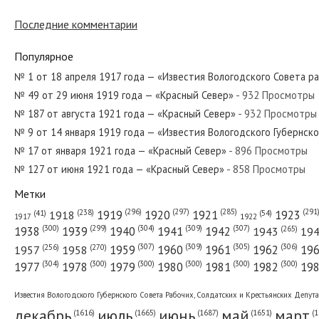
Последние комментарии
№ 158 от июля 1981 года — «Красный Север»
Популярное
№ 1 от 18 апреля 1917 года — «Известия Вологодского Совета р
№ 49 от 29 июня 1919 года — «Красный Север»
- 932 Просмотры
№ 237 от октября 1923 года — «Красный Север»
№ 187 от августа 1921 года — «Красный Север»
- 932 Просмотры
№ 9 от 14 января 1919 года — «Известия Вологодского Губернск
№ 17 от января 1921 года — «Красный Север»
- 896 Просмотры
№ 127 от июня 1921 года — «Красный Север»
- 858 Просмотры
№ 143 от июля 1954 года — «Красный Север»
Метки
(296)
(297)
(291
(285)
(238)
1919
1920
1921
1923
1918
(54)
(41)
1922
1917
(309)
(307)
(300)
(299)
(304)
(265)
1938
1939
1940
1941
1942
1943
19
(307)
(309)
(305)
(306)
(270)
(256)
1958
1959
1960
1961
1962
19
1957
№ 5 от января 1928 года — «Красный Север»
(304)
(300)
(300)
(300)
(300)
(300)
1977
1978
1979
1980
1981
1982
19
Известия Вологодского Губернского Совета Рабочих, Солдатских и Крестьянских Депут
декабрь
июль
июнь
май
март
(1687)
(1
(1665)
(1651)
(1616)