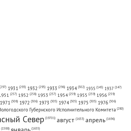
(302)
(297)
(293)
(295)
(296)
1931
1932
1933
1934
(147)
(145)
1935
1937
(257)
(258)
(257)
(259)
(259)
(259)
1951
1952
1953
1954
1955
1956
(308)
(306)
(305)
(305)
(305)
(306)
1971
1972
1973
1974
1975
1976
(280)
Вологодского Губернского Исполнительного Комитета
асный Cевер
август
апрель
(19701)
(1696)
(1653)
январь
(1655)
(1588)