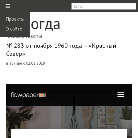
≡
Вологда
Проекты
О сайте
старые газеты
№ 283 от ноября 1960 года — «Красный
Север»
в архиве с 02.01.2018