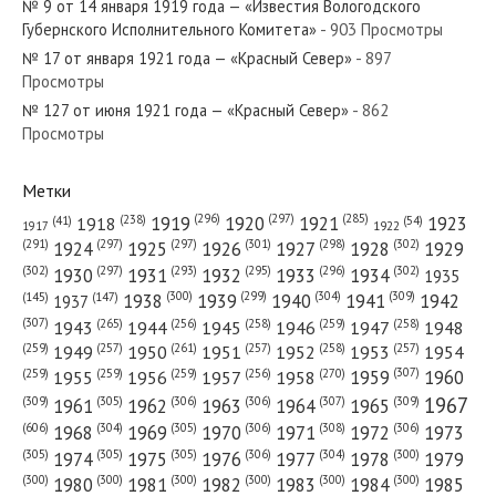
№ 9 от 14 января 1919 года — «Известия Вологодского
№ 153 от августа 1958 года —
Губернского Исполнительного Комитета»
- 903 Просмотры
«Красный Север»
№ 17 от января 1921 года — «Красный Север»
- 897
Просмотры
№ 127 от июня 1921 года — «Красный Север»
№ 2 от января 1971 года —
- 862
Просмотры
«Красный Север»
Метки
(296)
(297)
(285)
(238)
1919
1920
1921
1923
1918
(54)
(41)
1922
1917
(301)
(298)
(302)
(291)
(297)
(297)
1924
1925
1926
1927
1928
1929
(302)
(302)
(297)
(293)
(295)
(296)
1930
1931
1932
1933
1934
1935
(309)
(300)
(299)
(304)
1938
1939
1940
1941
1942
(147)
(145)
1937
(307)
(265)
(256)
(258)
(259)
(258)
1943
1944
1945
1946
1947
1948
(261)
(259)
(257)
(257)
(258)
(257)
1950
1949
1951
1952
1953
1954
(307)
(270)
(259)
(259)
(259)
(256)
1958
1959
1960
1955
1956
1957
1967
(309)
(305)
(306)
(306)
(307)
(309)
1961
1962
1963
1964
1965
(606)
(305)
(306)
(308)
(306)
(304)
1968
1969
1970
1971
1972
1973
(305)
(305)
(305)
(306)
(304)
(300)
1974
1975
1976
1977
1978
1979
(300)
(300)
(300)
(300)
(300)
(300)
1980
1981
1982
1983
1984
1985