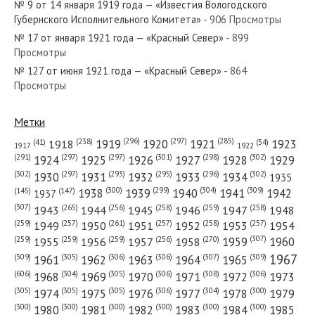
№ 9 от 14 января 1919 года — «Известия Вологодского
№ 14 от января 1987 года —
Губернского Исполнительного Комитета»
- 906 Просмотры
«Красный Север»
№ 17 от января 1921 года — «Красный Север»
- 899
Просмотры
№ 111 от июня 1948 года —
№ 127 от июня 1921 года — «Красный Север»
- 864
Просмотры
«Красный Север»
Метки
(296)
(297)
(285)
(238)
1919
1920
1921
1923
1918
(54)
(41)
1922
1917
(301)
(298)
(302)
(291)
(297)
(297)
1924
1925
1926
1927
1928
1929
(302)
(302)
(297)
(293)
(295)
(296)
1930
1931
1932
1933
1934
1935
(309)
(300)
(299)
(304)
1938
1939
1940
1941
1942
(147)
(145)
1937
(307)
(265)
(256)
(258)
(259)
(258)
1943
1944
1945
1946
1947
1948
(261)
(259)
(257)
(257)
(258)
(257)
1950
1949
1951
1952
1953
1954
(307)
(270)
(259)
(259)
(259)
(256)
1958
1959
1960
1955
1956
1957
1967
(309)
(305)
(306)
(306)
(307)
(309)
1961
1962
1963
1964
1965
(606)
(305)
(306)
(308)
(306)
(304)
1968
1969
1970
1971
1972
1973
(305)
(305)
(305)
(306)
(304)
(300)
1974
1975
1976
1977
1978
1979
(300)
(300)
(300)
(300)
(300)
(300)
1980
1981
1982
1983
1984
1985