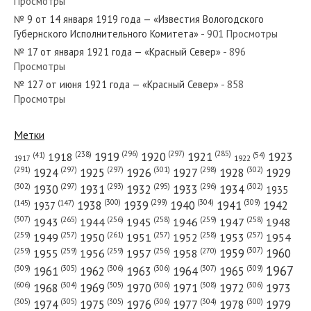
Просмотры
№ 192 от августа 1934 года — «Красный Север»
№ 9 от 14 января 1919 года — «Известия Вологодского
Губернского Исполнительного Комитета»
- 901 Просмотры
№ 17 от января 1921 года — «Красный Север»
- 896
Просмотры
№ 127 от июня 1921 года — «Красный Север»
- 858
№ 207 от сентября 1939 года — «Красный Север»
Просмотры
Метки
(296)
(297)
(285)
(238)
1919
1920
1921
1923
1918
(54)
(41)
1922
1917
№ 82 от апреля 1929 года — «Красный Север»
(301)
(298)
(302)
(291)
(297)
(297)
1924
1925
1926
1927
1928
1929
(302)
(302)
(297)
(293)
(295)
(296)
1930
1931
1932
1933
1934
1935
(309)
(300)
(299)
(304)
1938
1939
1940
1941
1942
(147)
(145)
1937
(307)
(265)
(256)
(258)
(259)
(258)
1943
1944
1945
1946
1947
1948
(261)
(259)
(257)
(257)
(258)
(257)
1950
1949
1951
1952
1953
1954
№ 244 от декабря 1946 года — «Красный Север»
(307)
(270)
(259)
(259)
(259)
(256)
1958
1959
1960
1955
1956
1957
1967
(309)
(305)
(306)
(306)
(307)
(309)
1961
1962
1963
1964
1965
(606)
(305)
(306)
(308)
(306)
(304)
1968
1969
1970
1971
1972
1973
(305)
(305)
(305)
(306)
(304)
(300)
1974
1975
1976
1977
1978
1979