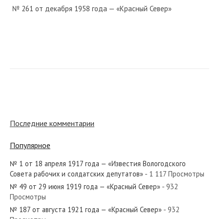
№ 261 от декабря 1958 года — «Красный Север»
№ 180 от сентября 1944 года — «Красный Север»
№ 200 от сентября 1981 года — «Красный Север»
Последние комментарии
Популярное
№ 1 от 18 апреля 1917 года — «Известия Вологодского
№ 154 от июля 1986 года — «Красный Север»
Совета рабочих и солдатских депутатов»
- 1 117 Просмотры
№ 49 от 29 июня 1919 года — «Красный Север»
- 932
Просмотры
№ 187 от августа 1921 года — «Красный Север»
- 932