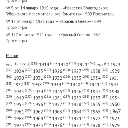
Просмотры
№ 15 от 8 июня 1917 года — «Известия Вологодского
№ 9 от 14 января 1919 года — «Известия Вологодского
Совета рабочих и солдатских депутатов»...
Губернского Исполнительного Комитета»
- 909 Просмотры
№ 17 от января 1921 года — «Красный Север»
- 899
Просмотры
№ 127 от июня 1921 года — «Красный Север»
- 864
Просмотры
№ 76 от апреля 1922 года — «Красный Север»
Метки
(296)
(297)
(285)
(238)
1919
1920
1921
1923
1918
(54)
(41)
1922
1917
(301)
(298)
(302)
(291)
(297)
(297)
1924
1925
1926
1927
1928
1929
№ 77 от апреля 1945 года — «Красный Север»
(302)
(302)
(297)
(293)
(295)
(296)
1930
1931
1932
1933
1934
1935
(309)
(300)
(299)
(304)
1938
1939
1940
1941
1942
(147)
(145)
1937
(307)
(265)
(256)
(258)
(259)
(258)
1943
1944
1945
1946
1947
1948
(261)
(259)
(257)
(257)
(258)
(257)
1950
1949
1951
1952
1953
1954
(307)
(270)
(259)
(259)
(259)
(256)
1958
1959
1960
1955
1956
1957
№ 22 от января 1947 года — «Красный Север»
1967
(309)
(305)
(306)
(306)
(307)
(309)
1961
1962
1963
1964
1965
(606)
(305)
(306)
(308)
(306)
(304)
1968
1969
1970
1971
1972
1973
(305)
(305)
(305)
(306)
(304)
(300)
1974
1975
1976
1977
1978
1979