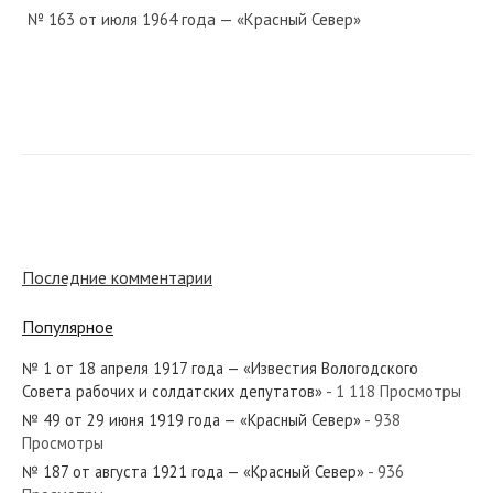
№ 163 от июля 1964 года — «Красный Север»
№ 223 от октября 1921 года — «Красный Север»
№ 55 от марта 1962 года — «Красный Север»
Последние комментарии
Популярное
№ 1 от 18 апреля 1917 года — «Известия Вологодского
№ 129 от июля 1953 года — «Красный Север»
Совета рабочих и солдатских депутатов»
- 1 118 Просмотры
№ 49 от 29 июня 1919 года — «Красный Север»
- 938
Просмотры
№ 187 от августа 1921 года — «Красный Север»
- 936