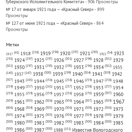
Губернского Исполнительного Комитета»
- 906 Просмотры
№ 17 от января 1921 года — «Красный Север»
- 899
Просмотры
№ 127 от июня 1921 года — «Красный Север»
- 864
№ 175 от июля 1980 года — «Красный Север»
Просмотры
Метки
(296)
(297)
(285)
(238)
1919
1920
1921
1923
1918
(54)
(41)
1922
1917
№ 105 от мая 1941 года — «Красный Север»
(301)
(298)
(302)
(291)
(297)
(297)
1924
1925
1926
1927
1928
1929
(302)
(302)
(297)
(293)
(295)
(296)
1930
1931
1932
1933
1934
1935
(309)
(300)
(299)
(304)
1938
1939
1940
1941
1942
(147)
(145)
1937
(307)
(265)
(256)
(258)
(259)
(258)
1943
1944
1945
1946
1947
1948
(261)
(259)
(257)
(257)
(258)
(257)
1950
1949
1951
1952
1953
1954
№ 287 от декабря 1982 года — «Красный Север»
(307)
(270)
(259)
(259)
(259)
(256)
1958
1959
1960
1955
1956
1957
1967
(309)
(305)
(306)
(306)
(307)
(309)
1961
1962
1963
1964
1965
(606)
(305)
(306)
(308)
(306)
(304)
1968
1969
1970
1971
1972
1973
(305)
(305)
(305)
(306)
(304)
(300)
1974
1975
1976
1977
1978
1979
(300)
(300)
(300)
(300)
(300)
(300)
1980
1981
1982
1983
1984
1985
(300)
(300)
(300)
1986
1987
Известия Вологодского
(151)
1988