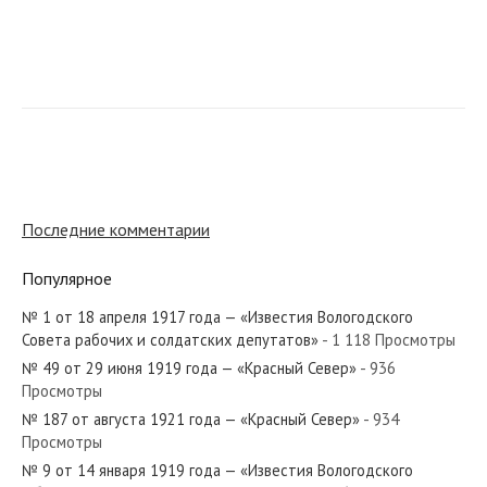
№ 78 от апреля 1943 года — «Красный Север»
№ 202 от сентября 1934 года — «Красный Север»
Последние комментарии
Популярное
№ 1 от 18 апреля 1917 года — «Известия Вологодского
№ 1 от января 1953 года — «Красный Север»
Совета рабочих и солдатских депутатов»
- 1 118 Просмотры
№ 49 от 29 июня 1919 года — «Красный Север»
- 936
Просмотры
№ 187 от августа 1921 года — «Красный Север»
- 934
Просмотры
№ 86 от апреля 1978 года — «Красный Север»
№ 9 от 14 января 1919 года — «Известия Вологодского