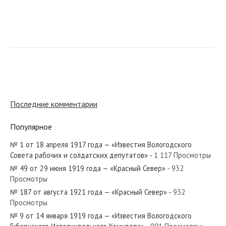
№ 6 от января 1964 года — «Красный Север»
№ 72 от марта 1978 года — «Красный Север»
Последние комментарии
Популярное
№ 1 от 18 апреля 1917 года — «Известия Вологодского
№ 39 от февраля 1986 года — «Красный Север»
Совета рабочих и солдатских депутатов»
- 1 117 Просмотры
№ 49 от 29 июня 1919 года — «Красный Север»
- 932
Просмотры
№ 187 от августа 1921 года — «Красный Север»
- 932
Просмотры
№ 233 от ноября 1952 года — «Красный Север»
№ 9 от 14 января 1919 года — «Известия Вологодского