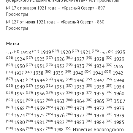
Губернского Исполнительного Комитета»
- 901 Просмотры
№ 17 от января 1921 года — «Красный Север»
- 897
Просмотры
№ 127 от июня 1921 года — «Красный Север»
- 860
№ 198 от августа 1965 года — «Красный Север»
Просмотры
Метки
(296)
(297)
(285)
(238)
1919
1920
1921
1923
1918
(54)
(41)
1922
1917
№ 193 от августа 1961 года — «Красный Север»
(301)
(298)
(302)
(291)
(297)
(297)
1924
1925
1926
1927
1928
1929
(302)
(302)
(297)
(293)
(295)
(296)
1930
1931
1932
1933
1934
1935
(309)
(300)
(299)
(304)
1938
1939
1940
1941
1942
(147)
(145)
1937
(307)
(265)
(256)
(258)
(259)
(258)
1943
1944
1945
1946
1947
1948
(261)
(259)
(257)
(257)
(258)
(257)
1950
1949
1951
1952
1953
1954
№ 47 от февраля 1929 года — «Красный Север»
(307)
(270)
(259)
(259)
(259)
(256)
1958
1959
1960
1955
1956
1957
1967
(309)
(305)
(306)
(306)
(307)
(309)
1961
1962
1963
1964
1965
(606)
(305)
(306)
(308)
(306)
(304)
1968
1969
1970
1971
1972
1973
(305)
(305)
(305)
(306)
(304)
(300)
1974
1975
1976
1977
1978
1979
(300)
(300)
(300)
(300)
(300)
(300)
1980
1981
1982
1983
1984
1985
(300)
(300)
(300)
1986
1987
Известия Вологодского
(151)
1988