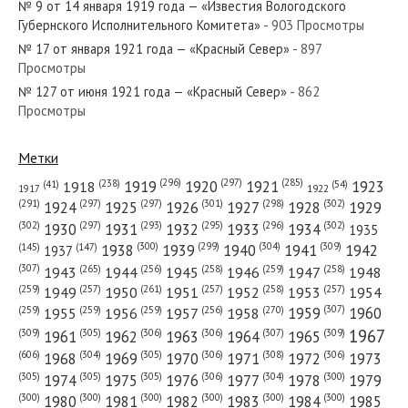
№ 9 от 14 января 1919 года — «Известия Вологодского
Вологодского Губернского Исполнительного Комитета»...
Губернского Исполнительного Комитета»
- 903 Просмотры
№ 17 от января 1921 года — «Красный Север»
- 897
Просмотры
№ 127 от июня 1921 года — «Красный Север»
- 862
Просмотры
№ 87 от апреля 1968 года — «Красный Север»
Метки
(296)
(297)
(285)
(238)
1919
1920
1921
1923
1918
(54)
(41)
1922
1917
(301)
(298)
(302)
(291)
(297)
(297)
1924
1925
1926
1927
1928
1929
№ 6 от января 1940 года — «Красный Север»
(302)
(302)
(297)
(293)
(295)
(296)
1930
1931
1932
1933
1934
1935
(309)
(300)
(299)
(304)
1938
1939
1940
1941
1942
(147)
(145)
1937
(307)
(265)
(256)
(258)
(259)
(258)
1943
1944
1945
1946
1947
1948
(261)
(259)
(257)
(257)
(258)
(257)
1950
1949
1951
1952
1953
1954
(307)
(270)
(259)
(259)
(259)
(256)
1958
1959
1960
1955
1956
1957
№ 91 от апреля 1971 года — «Красный Север»
1967
(309)
(305)
(306)
(306)
(307)
(309)
1961
1962
1963
1964
1965
(606)
(305)
(306)
(308)
(306)
(304)
1968
1969
1970
1971
1972
1973
(305)
(305)
(305)
(306)
(304)
(300)
1974
1975
1976
1977
1978
1979
(300)
(300)
(300)
(300)
(300)
(300)
1980
1981
1982
1983
1984
1985