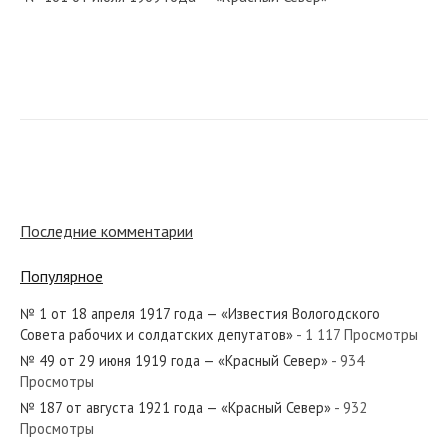
№ 127 от июня 1984 года — «Красный Север»
№ 149 от июня 1940 года — «Красный Север»
Последние комментарии
Популярное
№ 1 от 18 апреля 1917 года — «Известия Вологодского
№ 84 от апреля 1971 года — «Красный Север»
Совета рабочих и солдатских депутатов»
- 1 117 Просмотры
№ 49 от 29 июня 1919 года — «Красный Север»
- 934
Просмотры
№ 187 от августа 1921 года — «Красный Север»
- 932
Просмотры
№ 206 от 24 сентября 1918 года — «Известия