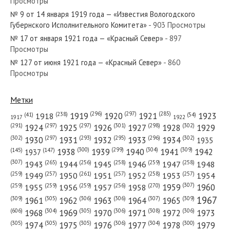
Просмотры
№ 9 от 14 января 1919 года — «Известия Вологодского
№ 155 от июля 1938 года — «Красный Север»
Губернского Исполнительного Комитета»
- 903 Просмотры
№ 17 от января 1921 года — «Красный Север»
- 897
Просмотры
№ 127 от июня 1921 года — «Красный Север»
- 860
Просмотры
№ 124 от июня 1947 года — «Красный Север»
Метки
(296)
(297)
(285)
(238)
1919
1920
1921
1923
1918
(54)
(41)
1922
1917
(301)
(298)
(302)
(291)
(297)
(297)
1924
1925
1926
1927
1928
1929
№ 83 от апреля 1951 года — «Красный Север»
(302)
(302)
(297)
(293)
(295)
(296)
1930
1931
1932
1933
1934
1935
(309)
(300)
(299)
(304)
1938
1939
1940
1941
1942
(147)
(145)
1937
(307)
(265)
(256)
(258)
(259)
(258)
1943
1944
1945
1946
1947
1948
(261)
(259)
(257)
(257)
(258)
(257)
1950
1949
1951
1952
1953
1954
(307)
(270)
(259)
(259)
(259)
(256)
1958
1959
1960
1955
1956
1957
№ 275 от ноября 1959 года — «Красный Север»
1967
(309)
(305)
(306)
(306)
(307)
(309)
1961
1962
1963
1964
1965
(606)
(305)
(306)
(308)
(306)
(304)
1968
1969
1970
1971
1972
1973
(305)
(305)
(305)
(306)
(304)
(300)
1974
1975
1976
1977
1978
1979