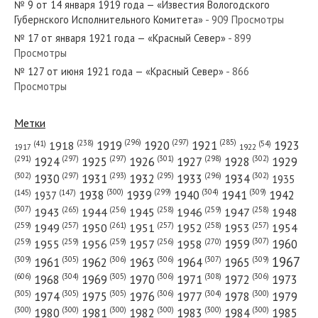
№ 9 от 14 января 1919 года — «Известия Вологодского
Губернского Исполнительного Комитета»
- 909 Просмотры
№ 17 от января 1921 года — «Красный Север»
- 899
Просмотры
№ 127 от июня 1921 года — «Красный Север»
- 866
№ 81 от апреля 1928 года — «Красный Север»
Просмотры
Метки
(296)
(297)
(285)
(238)
1919
1920
1921
1923
1918
(54)
(41)
1922
1917
№ 271 от ноября 1974 года — «Красный Север»
(301)
(298)
(302)
(291)
(297)
(297)
1924
1925
1926
1927
1928
1929
(302)
(302)
(297)
(293)
(295)
(296)
1930
1931
1932
1933
1934
1935
(309)
(300)
(299)
(304)
1938
1939
1940
1941
1942
(147)
(145)
1937
(307)
(265)
(256)
(258)
(259)
(258)
1943
1944
1945
1946
1947
1948
(261)
(259)
(257)
(257)
(258)
(257)
1950
1949
1951
1952
1953
1954
№ 298 от декабря 1942 года — «Красный Север»
(307)
(270)
(259)
(259)
(259)
(256)
1958
1959
1960
1955
1956
1957
1967
(309)
(305)
(306)
(306)
(307)
(309)
1961
1962
1963
1964
1965
(606)
(305)
(306)
(308)
(306)
(304)
1968
1969
1970
1971
1972
1973
(305)
(305)
(305)
(306)
(304)
(300)
1974
1975
1976
1977
1978
1979
(300)
(300)
(300)
(300)
(300)
(300)
1980
1981
1982
1983
1984
1985