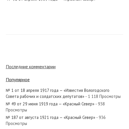
№ 65 от марта 1978 года — «Красный Север»
№ 285 от декабря 1978 года — «Красный Север»
Последние комментарии
Популярное
№ 1 от 18 апреля 1917 года — «Известия Вологодского
№ 237 от декабря 1945 года — «Красный Север»
Совета рабочих и солдатских депутатов»
- 1 118 Просмотры
№ 49 от 29 июня 1919 года — «Красный Север»
- 938
Просмотры
№ 187 от августа 1921 года — «Красный Север»
- 936
Просмотры
№ 217 от октября 1954 года — «Красный Север»