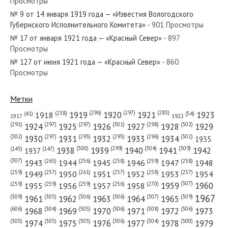
Просмотры
№ 151 от июля 1920 года — «Красный Север»
№ 9 от 14 января 1919 года — «Известия Вологодского
Губернского Исполнительного Комитета»
- 901 Просмотры
№ 17 от января 1921 года — «Красный Север»
- 897
Просмотры
№ 127 от июня 1921 года — «Красный Север»
- 860
№ 198 от августа 1963 года — «Красный Север»
Просмотры
Метки
(296)
(297)
(285)
(238)
1919
1920
1921
1923
1918
(54)
(41)
1922
1917
№ 158 от июля 1984 года — «Красный Север»
(301)
(298)
(302)
(291)
(297)
(297)
1924
1925
1926
1927
1928
1929
(302)
(302)
(297)
(293)
(295)
(296)
1930
1931
1932
1933
1934
1935
(309)
(300)
(299)
(304)
1938
1939
1940
1941
1942
(147)
(145)
1937
(307)
(265)
(256)
(258)
(259)
(258)
1943
1944
1945
1946
1947
1948
(261)
(259)
(257)
(257)
(258)
(257)
1950
1949
1951
1952
1953
1954
№ 131 от июня 1988 года — «Красный Север»
(307)
(270)
(259)
(259)
(259)
(256)
1958
1959
1960
1955
1956
1957
1967
(309)
(305)
(306)
(306)
(307)
(309)
1961
1962
1963
1964
1965
(606)
(305)
(306)
(308)
(306)
(304)
1968
1969
1970
1971
1972
1973
(305)
(305)
(305)
(306)
(304)
(300)
1974
1975
1976
1977
1978
1979