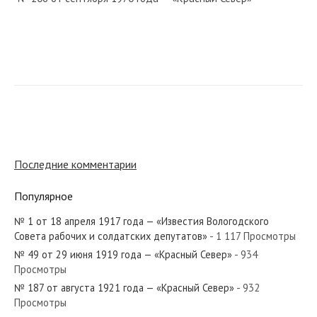
№ 6 от января 1937 года — «Красный Север»
№ 177 от августа 1930 года — «Красный Север»
Последние комментарии
Популярное
№ 1 от 18 апреля 1917 года — «Известия Вологодского
№ 20 от января 1951 года — «Красный Север»
Совета рабочих и солдатских депутатов»
- 1 117 Просмотры
№ 49 от 29 июня 1919 года — «Красный Север»
- 934
Просмотры
№ 187 от августа 1921 года — «Красный Север»
- 932
Просмотры
№ 102 от мая 1949 года — «Красный Север»