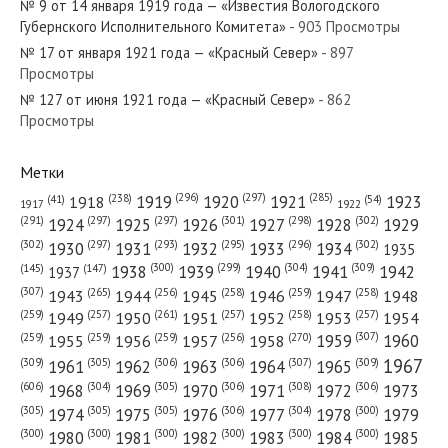
№ 9 от 14 января 1919 года — «Известия Вологодского
Губернского Исполнительного Комитета»
- 903 Просмотры
№ 17 от января 1921 года — «Красный Север»
- 897
Просмотры
№ 127 от июня 1921 года — «Красный Север»
- 862
№ 181 от августа 1977 года — «Красный Север»
Просмотры
Метки
(296)
(297)
(285)
(238)
1919
1920
1921
1923
1918
(54)
(41)
1922
1917
№ 50 от марта 1923 года — «Красный Север»
(301)
(298)
(302)
(291)
(297)
(297)
1924
1925
1926
1927
1928
1929
(302)
(302)
(297)
(293)
(295)
(296)
1930
1931
1932
1933
1934
1935
(309)
(300)
(299)
(304)
1938
1939
1940
1941
1942
(147)
(145)
1937
(307)
(265)
(256)
(258)
(259)
(258)
1943
1944
1945
1946
1947
1948
(261)
(259)
(257)
(257)
(258)
(257)
1950
1949
1951
1952
1953
1954
№ 225 от ноября 1951 года — «Красный Север»
(307)
(270)
(259)
(259)
(259)
(256)
1958
1959
1960
1955
1956
1957
1967
(309)
(305)
(306)
(306)
(307)
(309)
1961
1962
1963
1964
1965
(606)
(305)
(306)
(308)
(306)
(304)
1968
1969
1970
1971
1972
1973
(305)
(305)
(305)
(306)
(304)
(300)
1974
1975
1976
1977
1978
1979
(300)
(300)
(300)
(300)
(300)
(300)
1980
1981
1982
1983
1984
1985