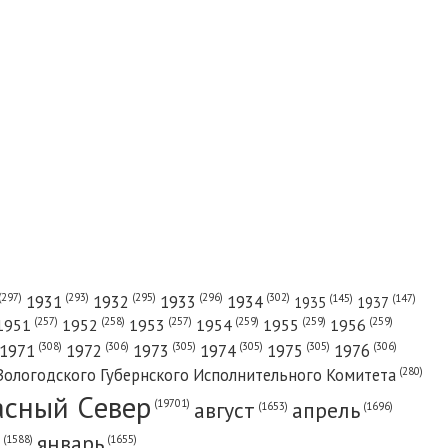
(302)
(297)
(293)
(295)
(296)
1931
1932
1933
1934
(147)
(145)
1935
1937
(257)
(258)
(257)
(259)
(259)
(259)
1951
1952
1953
1954
1955
1956
(308)
(306)
(305)
(305)
(305)
(306)
1971
1972
1973
1974
1975
1976
(280)
Вологодского Губернского Исполнительного Комитета
асный Cевер
август
апрель
(19701)
(1696)
(1653)
январь
(1655)
(1588)