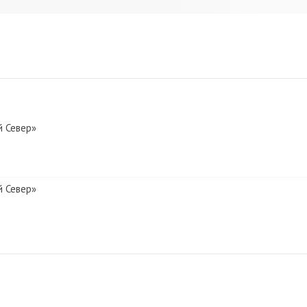
й Север»
й Север»
евер»