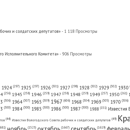
вер»
евер»
абочих и солдатских депутатов»
- 1 118 Просмотры
 Север»
ого Исполнительного Комитета»
- 906 Просмотры
й Север»
(301)
(298)
(302)
(302)
)
(297)
(297)
1924
1925
1926
1927
1928
1929
1930
(261)
(256)
(258)
(259)
(258)
(259)
(257)
1950
44
1945
1946
1947
1948
1949
1967
(606)
(306)
(307)
(309)
(305)
(306)
(304)
63
1964
1965
1968
1969
1970
 Север»
(300)
(300)
(300)
(300)
(300)
83
1984
1985
1986
1987
Известия 
(151)
1988
Кр
(49)
(44)
атов
Известия Вологодского Совета рабочих и солдатских депутатов
ноябрь
октябрь
сентябрь
февраль
681)
(1667)
(1619)
(1523)