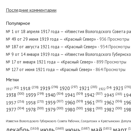
№ 5 от января 1958 года — «Красный Се
Последние комментарии
Популярное
№ 144 от июля 1958 года — «Красный С
№ 1 от 18 апреля 1917 года — «Известия Вологодского Совета р
№ 49 от 29 июня 1919 года — «Красный Север»
- 936 Просмотры
№ 187 от августа 1921 года — «Красный Север»
- 934 Просмотры
№ 181 от августа 1931 года — «Красный
№ 9 от 14 января 1919 года — «Известия Вологодского Губернск
№ 17 от января 1921 года — «Красный Север»
- 899 Просмотры
№ 127 от июня 1921 года — «Красный Север»
- 864 Просмотры
Метки
№ 289 от декабря 1960 года — «Красны
(296)
(297)
(291
(285)
(238)
1919
1920
1921
1923
1918
(54)
(41)
1922
1917
(309)
(307)
(300)
(299)
(304)
(265)
1938
1939
1940
1941
1942
1943
19
(307)
(309)
(305)
(306)
(270)
(256)
1958
1959
1960
1961
1962
19
1957
№ 235 от ноября 1956 года — «Красный
(304)
(300)
(300)
(300)
(300)
(300)
1977
1978
1979
1980
1981
1982
19
Известия Вологодского Губернского Совета Рабочих, Солдатских и Крестьянских Депут
декабрь
июль
июнь
май
март
(1687)
(1
(1665)
(1651)
(1616)