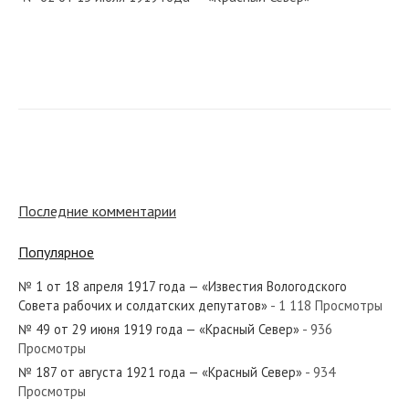
№ 138 от июня 1960 года — «Красный Север»
№ 141 от 19 октября 1919 года — «Красный Север»
Последние комментарии
Популярное
№ 1 от 18 апреля 1917 года — «Известия Вологодского
№ 103 от мая 1978 года — «Красный Север»
Совета рабочих и солдатских депутатов»
- 1 118 Просмотры
№ 49 от 29 июня 1919 года — «Красный Север»
- 936
Просмотры
№ 187 от августа 1921 года — «Красный Север»
- 934
Просмотры
№ 236 от октября 1987 года — «Красный Север»