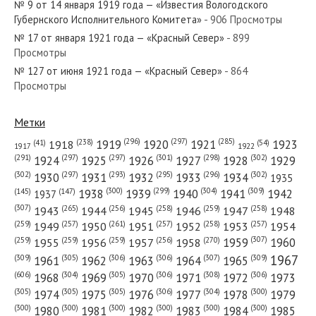
№ 9 от 14 января 1919 года — «Известия Вологодского
Губернского Исполнительного Комитета»
- 906 Просмотры
№ 17 от января 1921 года — «Красный Север»
- 899
Просмотры
№ 127 от июня 1921 года — «Красный Север»
- 864
№ 177 от сентября 1949 года — «Красный Север»
Просмотры
Метки
(296)
(297)
(285)
(238)
1919
1920
1921
1923
1918
(54)
(41)
1922
1917
№ 57 от марта 1924 года — «Красный Север»
(301)
(298)
(302)
(291)
(297)
(297)
1924
1925
1926
1927
1928
1929
(302)
(302)
(297)
(293)
(295)
(296)
1930
1931
1932
1933
1934
1935
(309)
(300)
(299)
(304)
1938
1939
1940
1941
1942
(147)
(145)
1937
(307)
(265)
(256)
(258)
(259)
(258)
1943
1944
1945
1946
1947
1948
(261)
(259)
(257)
(257)
(258)
(257)
1950
1949
1951
1952
1953
1954
№ 267 от декабря 1958 года — «Красный Север»
(307)
(270)
(259)
(259)
(259)
(256)
1958
1959
1960
1955
1956
1957
1967
(309)
(305)
(306)
(306)
(307)
(309)
1961
1962
1963
1964
1965
(606)
(305)
(306)
(308)
(306)
(304)
1968
1969
1970
1971
1972
1973
(305)
(305)
(305)
(306)
(304)
(300)
1974
1975
1976
1977
1978
1979
(300)
(300)
(300)
(300)
(300)
(300)
1980
1981
1982
1983
1984
1985