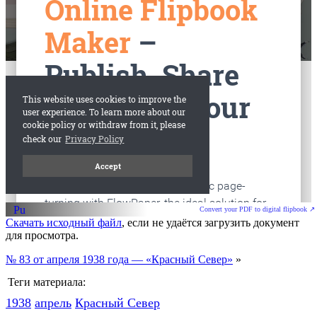
старые газеты
Вологда
Convert your PDF to digital flipbook ↗
Скачать исходный файл
, если не удаётся загрузить документ
для просмотра.
№ 83 от апреля 1938 года — «Красный Север»
»
Теги материала:
1938
апрель
Красный Cевер