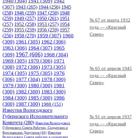
1940
(304)
1941
(309)
1942
(307)
1943
(265)
1944
(256)
1945
(258)
1946
(259)
1947
(258)
1948
(259)
1949
(257)
1950
(261)
1951
№ 67 от марта 1932
(257)
1952
(258)
1953
(257)
1954
года — «Красный
(259)
1955
(259)
1956
(259)
1957
Север»
1958
(270)
1959
(307)
1960
(256)
(309)
1961
(305)
1962
(306)
1963
(306)
1964
(307)
1965
1967
(606)
(309)
1968
(304)
1969
(305)
1970
(306)
1971
(308)
1972
(306)
1973
(305)
№ 65 от апреля 1945
1974
(305)
1975
(305)
1976
года — «Красный
(306)
1977
(304)
1978
(300)
Север»
1979
(300)
1980
(300)
1981
(300)
1982
(300)
1983
(300)
1984
(300)
1985
(300)
1986
(300)
1987
(300)
1988
(151)
Известия Вологодского
Губернского Исполнительного
№ 91 от апреля 1937
Комитета
(280)
Известия Вологодского
года — «Красный
Губернского Совета Рабочих, Солдатских и
Север»
Крестьянских Депутатов
(44)
Известия
Вологодского Совета рабочих и солдатских