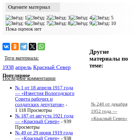
Оцените материал
Пока оценок нет
Другие
материалы по
Теги материала:
теме:
1938
апрель
Красный Cевер
Популярное
Последние комментарии
№ 1 от 18 апреля 1917 года
— «Известия Вологодского
Совета рабочих и
№ 240 от декабря
солдатских депутатов»
-
1 118 Просмотры
1952 года —
№ 187 от августа 1921 года
«Красный Север»
— «Красный Север»
- 939
Просмотры
№ 49 от 29 июня 1919 года
— «Красный Север»
- 938