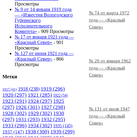
Просмотры
№ 9 от 14 января 1919 года
№ 74 от марта 1972
— «Известия Вологодского
года — «Красный
Губернского
Исполнительного
Север»
Комитета»
- 909 Просмотры
№ 17 от января 1921 года —
«Красный Север»
- 901
Просмотры
№ 127 от июня 1921 года —
«Красный Север»
- 866
№ 20 от января 1962
Просмотры
года — «Красный
Север»
Метки
1919
(296)
1918
(238)
1917
(41)
1920
(297)
1921
(285)
1922
(54)
1923
(291)
1924
(297)
1925
(297)
1926
(301)
1927
(298)
№ 131 от июля 1947
1928
(302)
1929
(302)
1930
года — «Красный
(297)
1931
(293)
1932
(295)
Север»
1933
(296)
1934
(302)
1935
(145)
1938
(300)
1939
(299)
1937
(147)