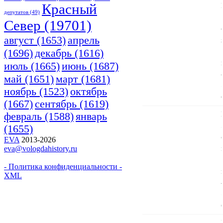
Красный
депутатов
(49)
Cевер
(19701)
апрель
август
(1653)
(1696)
декабрь
(1616)
июнь
(1687)
июль
(1665)
март
(1681)
май
(1651)
ноябрь
(1523)
октябрь
(1667)
сентябрь
(1619)
февраль
(1588)
январь
(1655)
EVA
2013-2026
eva@vologdahistory.ru
- Политика конфиденциальности -
XML