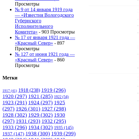
Просмотры
№ 9 от 14 января 1919 года
— «Известия Вологодского
Губернского
Исполнительного
Комитета»
- 903 Просмотры
№ 17 от января 1921 года —
«Красный Север»
- 897
Просмотры
№ 127 от июня 1921 года —
«Красный Север»
- 860
Просмотры
Метки
1919
(296)
1918
(238)
1917
(41)
1920
(297)
1921
(285)
1922
(54)
1923
(291)
1924
(297)
1925
(297)
1926
(301)
1927
(298)
1928
(302)
1929
(302)
1930
(297)
1931
(293)
1932
(295)
1933
(296)
1934
(302)
1935
(145)
1938
(300)
1939
(299)
1937
(147)