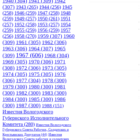
1940
(304)
1941
(309)
1942
(307)
1943
(265)
1944
(256)
1945
(258)
1946
(259)
1947
(258)
1948
(259)
1949
(257)
1950
(261)
1951
(257)
1952
(258)
1953
(257)
1954
(259)
1955
(259)
1956
(259)
1957
1958
(270)
1959
(307)
1960
(256)
(309)
1961
(305)
1962
(306)
1963
(306)
1964
(307)
1965
1967
(606)
(309)
1968
(304)
1969
(305)
1970
(306)
1971
(308)
1972
(306)
1973
(305)
1974
(305)
1975
(305)
1976
(306)
1977
(304)
1978
(300)
1979
(300)
1980
(300)
1981
(300)
1982
(300)
1983
(300)
1984
(300)
1985
(300)
1986
(300)
1987
(300)
1988
(151)
Известия Вологодского
Губернского Исполнительного
Комитета
(280)
Известия Вологодского
Губернского Совета Рабочих, Солдатских и
Крестьянских Депутатов
(44)
Известия
Вологодского Совета рабочих и солдатских