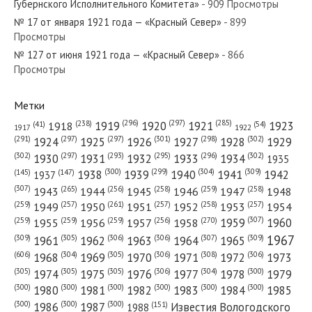
Губернского Исполнительного Комитета»
- 909 Просмотры
№ 17 от января 1921 года — «Красный Север»
- 899
Просмотры
№ 127 от июня 1921 года — «Красный Север»
- 866
№ 192 от августа 1983 года — «Красный Север»
Просмотры
Метки
(296)
(297)
(285)
(238)
1919
1920
1921
1923
1918
(54)
(41)
1922
1917
№ 184 от августа 1920 года — «Красный Север»
(301)
(298)
(302)
(291)
(297)
(297)
1924
1925
1926
1927
1928
1929
(302)
(302)
(297)
(293)
(295)
(296)
1930
1931
1932
1933
1934
1935
(309)
(300)
(299)
(304)
1938
1939
1940
1941
1942
(147)
(145)
1937
(307)
(265)
(256)
(258)
(259)
(258)
1943
1944
1945
1946
1947
1948
(261)
(259)
(257)
(257)
(258)
(257)
1950
1949
1951
1952
1953
1954
№ 175 от июля 1971 года — «Красный Север»
(307)
(270)
(259)
(259)
(259)
(256)
1958
1959
1960
1955
1956
1957
1967
(309)
(305)
(306)
(306)
(307)
(309)
1961
1962
1963
1964
1965
(606)
(305)
(306)
(308)
(306)
(304)
1968
1969
1970
1971
1972
1973
(305)
(305)
(305)
(306)
(304)
(300)
1974
1975
1976
1977
1978
1979
(300)
(300)
(300)
(300)
(300)
(300)
1980
1981
1982
1983
1984
1985
(300)
(300)
(300)
1986
1987
Известия Вологодского
(151)
1988