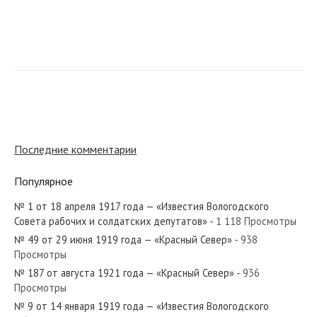
№ 138 от июня 1977 года — «Красный Север»
№ 235 от октября 1984 года — «Красный Север»
Последние комментарии
Популярное
№ 1 от 18 апреля 1917 года — «Известия Вологодского
№ 63 от марта 1924 года — «Красный Север»
Совета рабочих и солдатских депутатов»
- 1 118 Просмотры
№ 49 от 29 июня 1919 года — «Красный Север»
- 938
Просмотры
№ 187 от августа 1921 года — «Красный Север»
- 936
Просмотры
№ 166 от июля 1938 года — «Красный Север»
№ 9 от 14 января 1919 года — «Известия Вологодского