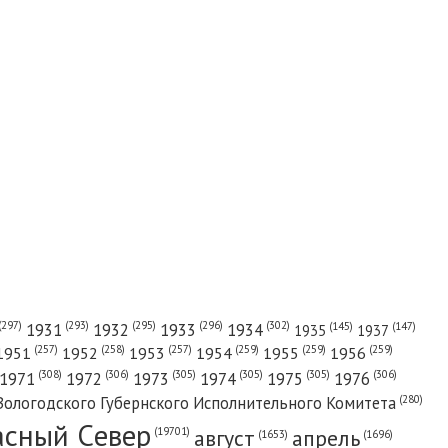
(302)
(297)
(293)
(295)
(296)
1931
1932
1933
1934
(147)
(145)
1935
1937
(257)
(258)
(257)
(259)
(259)
(259)
1951
1952
1953
1954
1955
1956
(308)
(306)
(305)
(305)
(305)
(306)
1971
1972
1973
1974
1975
1976
(280)
Вологодского Губернского Исполнительного Комитета
асный Cевер
август
апрель
(19701)
(1696)
(1653)