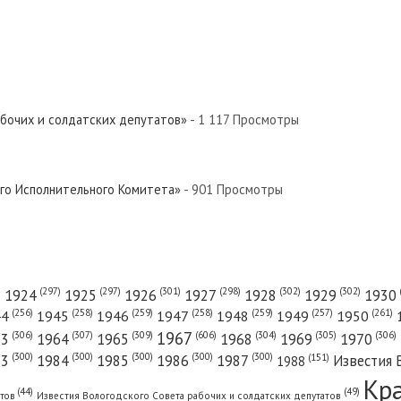
абочих и солдатских депутатов»
- 1 117 Просмотры
ого Исполнительного Комитета»
- 901 Просмотры
(301)
(298)
(302)
(302)
)
(297)
(297)
1924
1925
1926
1927
1928
1929
1930
(261)
(256)
(258)
(259)
(258)
(259)
(257)
1950
44
1945
1946
1947
1948
1949
1967
(606)
(306)
(307)
(309)
(305)
(306)
(304)
63
1964
1965
1968
1969
1970
(300)
(300)
(300)
(300)
(300)
83
1984
1985
1986
1987
Известия 
(151)
1988
Кр
(49)
(44)
атов
Известия Вологодского Совета рабочих и солдатских депутатов