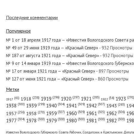
Последние комментарии
№ 245 от декабря 1943 года — «Красный Север»
Популярное
№ 1 от 18 апреля 1917 года — «Известия Вологодского Совета р
№ 49 от 29 июня 1919 года — «Красный Север»
- 932 Просмотры
№ 212 от сентября 1931 года — «Красный Север»
№ 187 от августа 1921 года — «Красный Север»
- 932 Просмотры
№ 9 от 14 января 1919 года — «Известия Вологодского Губернск
№ 17 от января 1921 года — «Красный Север»
- 897 Просмотры
№ 127 от июня 1921 года — «Красный Север»
- 860 Просмотры
№ 157 от июля 1928 года — «Красный Север»
Метки
(296)
(297)
(291
(285)
(238)
1919
1920
1921
1923
1918
(54)
(41)
1922
1917
(309)
(307)
(300)
(299)
(304)
(265)
1938
1939
1940
1941
1942
1943
19
(307)
(309)
(305)
(306)
(270)
(256)
1958
1959
1960
1961
1962
19
1957
№ 174 от сентября 1944 года — «Красный Север»
(304)
(300)
(300)
(300)
(300)
(300)
1977
1978
1979
1980
1981
1982
19
Известия Вологодского Губернского Совета Рабочих, Солдатских и Крестьянских Депут