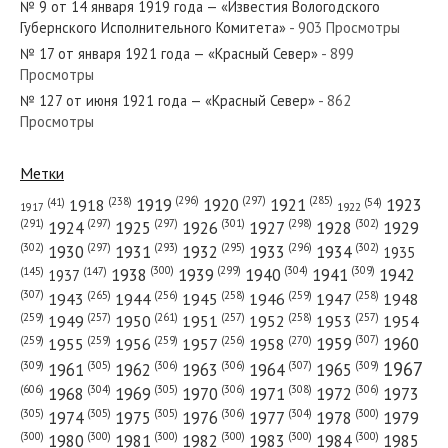
№ 9 от 14 января 1919 года — «Известия Вологодского
№ 95 от апреля 1982 года —
Губернского Исполнительного Комитета»
- 903 Просмотры
«Красный Север»
№ 17 от января 1921 года — «Красный Север»
- 899
Просмотры
№ 216 от сентября 1972 года —
№ 127 от июня 1921 года — «Красный Север»
- 862
Просмотры
«Красный Север»
Метки
(296)
(297)
(285)
(238)
1919
1920
1921
1923
1918
(54)
(41)
1922
1917
(301)
(298)
(302)
(291)
(297)
(297)
1924
1925
1926
1927
1928
1929
(302)
(302)
(297)
(293)
(295)
(296)
1930
1931
1932
1933
1934
1935
(309)
(300)
(299)
(304)
1938
1939
1940
1941
1942
(147)
(145)
1937
(307)
(265)
(256)
(258)
(259)
(258)
1943
1944
1945
1946
1947
1948
(261)
(259)
(257)
(257)
(258)
(257)
1950
1949
1951
1952
1953
1954
(307)
(270)
(259)
(259)
(259)
(256)
1958
1959
1960
1955
1956
1957
1967
(309)
(305)
(306)
(306)
(307)
(309)
1961
1962
1963
1964
1965
(606)
(305)
(306)
(308)
(306)
(304)
1968
1969
1970
1971
1972
1973
(305)
(305)
(305)
(306)
(304)
(300)
1974
1975
1976
1977
1978
1979
(300)
(300)
(300)
(300)
(300)
(300)
1980
1981
1982
1983
1984
1985