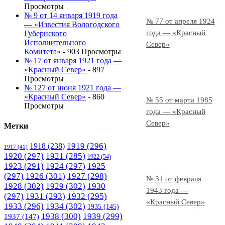
Просмотры
№ 9 от 14 января 1919 года
№ 77 от апреля 1924
— «Известия Вологодского
года — «Красный
Губернского
Исполнительного
Север»
Комитета»
- 903 Просмотры
№ 17 от января 1921 года —
«Красный Север»
- 897
Просмотры
№ 127 от июня 1921 года —
«Красный Север»
- 860
№ 55 от марта 1985
Просмотры
года — «Красный
Север»
Метки
1919
(296)
1918
(238)
1917
(41)
1920
(297)
1921
(285)
1922
(54)
1923
(291)
1924
(297)
1925
(297)
1926
(301)
1927
(298)
№ 31 от февраля
1928
(302)
1929
(302)
1930
1943 года —
(297)
1931
(293)
1932
(295)
«Красный Север»
1933
(296)
1934
(302)
1935
(145)
1938
(300)
1939
(299)
1937
(147)