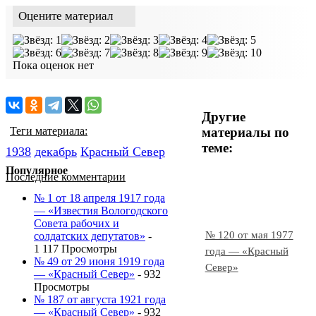
Оцените материал
Пока оценок нет
Другие
материалы по
Теги материала:
теме:
1938
декабрь
Красный Cевер
Популярное
Последние комментарии
№ 1 от 18 апреля 1917 года
— «Известия Вологодского
Совета рабочих и
№ 120 от мая 1977
солдатских депутатов»
-
1 117 Просмотры
года — «Красный
№ 49 от 29 июня 1919 года
Север»
— «Красный Север»
- 932
Просмотры
№ 187 от августа 1921 года
— «Красный Север»
- 932