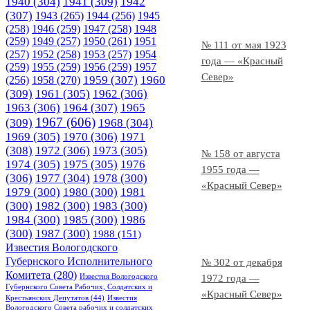
1940
(304)
1941
(309)
1942
(307)
1943
(265)
1944
(256)
1945
(258)
1946
(259)
1947
(258)
1948
(259)
1949
(257)
1950
(261)
1951
№ 111 от мая 1923
(257)
1952
(258)
1953
(257)
1954
года — «Красный
(259)
1955
(259)
1956
(259)
1957
Север»
1958
(270)
1959
(307)
1960
(256)
(309)
1961
(305)
1962
(306)
1963
(306)
1964
(307)
1965
1967
(606)
(309)
1968
(304)
1969
(305)
1970
(306)
1971
(308)
1972
(306)
1973
(305)
№ 158 от августа
1974
(305)
1975
(305)
1976
1955 года —
(306)
1977
(304)
1978
(300)
«Красный Север»
1979
(300)
1980
(300)
1981
(300)
1982
(300)
1983
(300)
1984
(300)
1985
(300)
1986
(300)
1987
(300)
1988
(151)
Известия Вологодского
Губернского Исполнительного
№ 302 от декабря
Комитета
(280)
Известия Вологодского
1972 года —
Губернского Совета Рабочих, Солдатских и
«Красный Север»
Крестьянских Депутатов
(44)
Известия
Вологодского Совета рабочих и солдатских