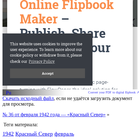
старые газеты
Вологда
Convert your PDF to digital flipbook ↗
Скачать исходный файл
, если не удаётся загрузить документ
для просмотра.
№ 36 от февраля 1942 года — «Красный Север»
»
Теги материала:
1942
Красный Cевер
февраль