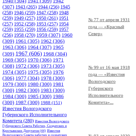
1940
(304)
1941
(309)
1942
(307)
1943
(265)
1944
(256)
1945
(258)
1946
(259)
1947
(258)
1948
(259)
1949
(257)
1950
(261)
1951
№ 77 от апреля 1931
(257)
1952
(258)
1953
(257)
1954
года — «Красный
(259)
1955
(259)
1956
(259)
1957
Север»
1958
(270)
1959
(307)
1960
(256)
(309)
1961
(305)
1962
(306)
1963
(306)
1964
(307)
1965
1967
(606)
(309)
1968
(304)
1969
(305)
1970
(306)
1971
(308)
1972
(306)
1973
(305)
№ 99 от 16 мая 1918
1974
(305)
1975
(305)
1976
года — «Известия
(306)
1977
(304)
1978
(300)
Вологодского
1979
(300)
1980
(300)
1981
Губернского
(300)
1982
(300)
1983
(300)
Исполнительного
1984
(300)
1985
(300)
1986
(300)
1987
(300)
Комитета»...
1988
(151)
Известия Вологодского
Губернского Исполнительного
Комитета
(280)
Известия Вологодского
Губернского Совета Рабочих, Солдатских и
Крестьянских Депутатов
(44)
Известия
Вологодского Совета рабочих и солдатских