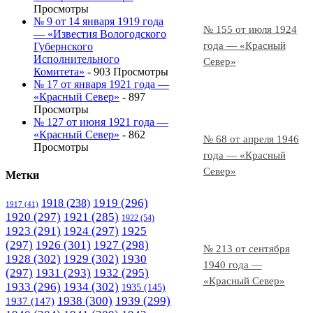
Просмотры
№ 9 от 14 января 1919 года
№ 155 от июля 1924
— «Известия Вологодского
года — «Красный
Губернского
Исполнительного
Север»
Комитета»
- 903 Просмотры
№ 17 от января 1921 года —
«Красный Север»
- 897
Просмотры
№ 127 от июня 1921 года —
«Красный Север»
- 862
№ 68 от апреля 1946
Просмотры
года — «Красный
Север»
Метки
1919
(296)
1918
(238)
1917
(41)
1920
(297)
1921
(285)
1922
(54)
1923
(291)
1924
(297)
1925
(297)
1926
(301)
1927
(298)
№ 213 от сентября
1928
(302)
1929
(302)
1930
1940 года —
(297)
1931
(293)
1932
(295)
«Красный Север»
1933
(296)
1934
(302)
1935
(145)
1938
(300)
1939
(299)
1937
(147)