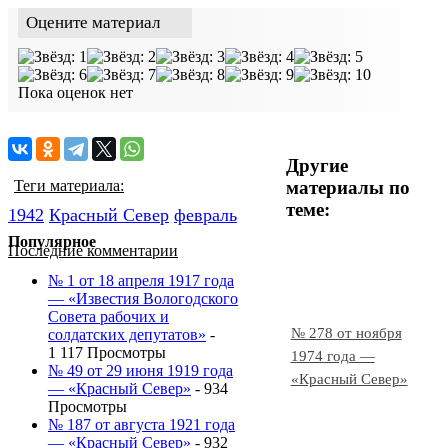
Оцените материал
Пока оценок нет
Другие
материалы по
Теги материала:
теме:
1942
Красный Cевер
февраль
Популярное
Последние комментарии
№ 1 от 18 апреля 1917 года
— «Известия Вологодского
Совета рабочих и
№ 278 от ноября
солдатских депутатов»
-
1 117 Просмотры
1974 года —
№ 49 от 29 июня 1919 года
«Красный Север»
— «Красный Север»
- 934
Просмотры
№ 187 от августа 1921 года
— «Красный Север»
- 932