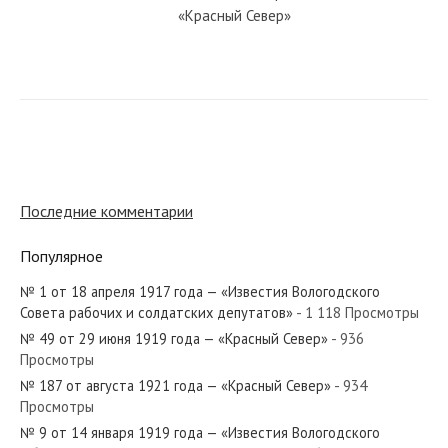
«Красный Север»
№ 129 от июня 1965 года —
«Красный Север»
№ 69 от марта 1931 года —
«Красный Север»
Последние комментарии
Популярное
№ 123 от мая 1975 года — «Красный
Север»
№ 1 от 18 апреля 1917 года — «Известия Вологодского
Совета рабочих и солдатских депутатов»
- 1 118 Просмотры
№ 49 от 29 июня 1919 года — «Красный Север»
- 936
№ 36 от февраля 1979 года —
Просмотры
«Красный Север»
№ 187 от августа 1921 года — «Красный Север»
- 934
Просмотры
№ 9 от 14 января 1919 года — «Известия Вологодского
№ 113 от мая 1972 года — «Красный