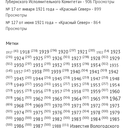
Губернского Исполнительного Комитета»
- 906 Просмотры
Север»
№ 17 от января 1921 года — «Красный Север»
- 899
Просмотры
№ 127 от июня 1921 года — «Красный Север»
№ 208 от сентября 1967 года —
- 864
Просмотры
«Красный Север»
Метки
(296)
(297)
(285)
(238)
1919
1920
1921
1923
1918
(54)
(41)
1922
1917
(301)
(298)
(302)
(291)
(297)
(297)
1924
1925
1926
1927
1928
1929
(302)
(302)
(297)
(293)
(295)
(296)
1930
1931
1932
1933
1934
1935
(309)
(300)
(299)
(304)
1938
1939
1940
1941
1942
(147)
(145)
1937
(307)
(265)
(256)
(258)
(259)
(258)
1943
1944
1945
1946
1947
1948
(261)
(259)
(257)
(257)
(258)
(257)
1950
1949
1951
1952
1953
1954
(307)
(270)
(259)
(259)
(259)
(256)
1958
1959
1960
1955
1956
1957
1967
(309)
(305)
(306)
(306)
(307)
(309)
1961
1962
1963
1964
1965
(606)
(305)
(306)
(308)
(306)
(304)
1968
1969
1970
1971
1972
1973
(305)
(305)
(305)
(306)
(304)
(300)
1974
1975
1976
1977
1978
1979
(300)
(300)
(300)
(300)
(300)
(300)
1980
1981
1982
1983
1984
1985
(300)
(300)
(300)
1986
1987
Известия Вологодского
(151)
1988