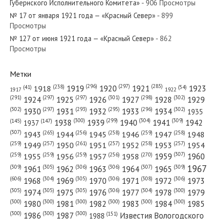
Губернского Исполнительного Комитета»
- 906 Просмотры
№ 17 от января 1921 года — «Красный Север»
- 899
Просмотры
№ 127 от июня 1921 года — «Красный Север»
- 862
№ 226 от сентября 1961 года — «Красный Север»
Просмотры
Метки
(296)
(297)
(285)
(238)
1919
1920
1921
1923
1918
(54)
(41)
1922
1917
№ 39 от февраля 1940 года — «Красный Север»
(301)
(298)
(302)
(291)
(297)
(297)
1924
1925
1926
1927
1928
1929
(302)
(302)
(297)
(293)
(295)
(296)
1930
1931
1932
1933
1934
1935
(309)
(300)
(299)
(304)
1938
1939
1940
1941
1942
(147)
(145)
1937
(307)
(265)
(256)
(258)
(259)
(258)
1943
1944
1945
1946
1947
1948
(261)
(259)
(257)
(257)
(258)
(257)
1950
1949
1951
1952
1953
1954
№ 137 от июня 1925 года — «Красный Север»
(307)
(270)
(259)
(259)
(259)
(256)
1958
1959
1960
1955
1956
1957
1967
(309)
(305)
(306)
(306)
(307)
(309)
1961
1962
1963
1964
1965
(606)
(305)
(306)
(308)
(306)
(304)
1968
1969
1970
1971
1972
1973
(305)
(305)
(305)
(306)
(304)
(300)
1974
1975
1976
1977
1978
1979
(300)
(300)
(300)
(300)
(300)
(300)
1980
1981
1982
1983
1984
1985
(300)
(300)
(300)
1986
1987
Известия Вологодского
(151)
1988