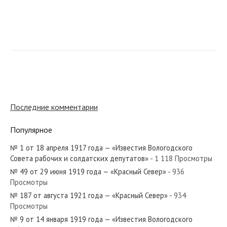
№ 240 от октября 1981 года — «Красный Север»
№ 59 от марта 1947 года — «Красный Север»
Последние комментарии
Популярное
№ 1 от 18 апреля 1917 года — «Известия Вологодского
№ 74 от апреля 1950 года — «Красный Север»
Совета рабочих и солдатских депутатов»
- 1 118 Просмотры
№ 49 от 29 июня 1919 года — «Красный Север»
- 936
Просмотры
№ 187 от августа 1921 года — «Красный Север»
- 934
Просмотры
№ 86 от апреля 1987 года — «Красный Север»
№ 9 от 14 января 1919 года — «Известия Вологодского