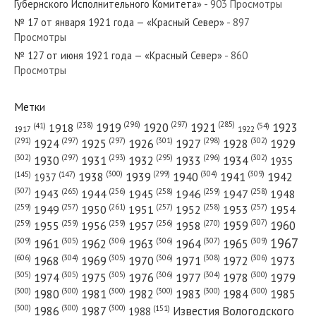
Губернского Исполнительного Комитета»
- 903 Просмотры
№ 17 от января 1921 года — «Красный Север»
- 897
Просмотры
№ 127 от июня 1921 года — «Красный Север»
- 860
№ 115 от мая 1979 года — «Красный Север»
Просмотры
Метки
(296)
(297)
(285)
(238)
1919
1920
1921
1923
1918
(54)
(41)
1922
1917
№ 252 от октября 1963 года — «Красный Север»
(301)
(298)
(302)
(291)
(297)
(297)
1924
1925
1926
1927
1928
1929
(302)
(302)
(297)
(293)
(295)
(296)
1930
1931
1932
1933
1934
1935
(309)
(300)
(299)
(304)
1938
1939
1940
1941
1942
(147)
(145)
1937
(307)
(265)
(256)
(258)
(259)
(258)
1943
1944
1945
1946
1947
1948
(261)
(259)
(257)
(257)
(258)
(257)
1950
1949
1951
1952
1953
1954
№ 219 от ноября 1956 года — «Красный Север»
(307)
(270)
(259)
(259)
(259)
(256)
1958
1959
1960
1955
1956
1957
1967
(309)
(305)
(306)
(306)
(307)
(309)
1961
1962
1963
1964
1965
(606)
(305)
(306)
(308)
(306)
(304)
1968
1969
1970
1971
1972
1973
(305)
(305)
(305)
(306)
(304)
(300)
1974
1975
1976
1977
1978
1979
(300)
(300)
(300)
(300)
(300)
(300)
1980
1981
1982
1983
1984
1985
(300)
(300)
(300)
1986
1987
Известия Вологодского
(151)
1988