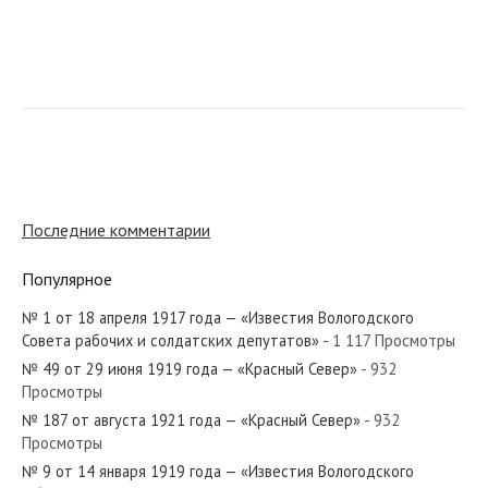
№ 119 от июня 1947 года — «Красный Север»
№ 81 от апреля 1980 года — «Красный Север»
Последние комментарии
Популярное
№ 1 от 18 апреля 1917 года — «Известия Вологодского
№ 291 от декабря 1968 года — «Красный Север»
Совета рабочих и солдатских депутатов»
- 1 117 Просмотры
№ 49 от 29 июня 1919 года — «Красный Север»
- 932
Просмотры
№ 187 от августа 1921 года — «Красный Север»
- 932
Просмотры
№ 19 от января 1938 года — «Красный Север»
№ 9 от 14 января 1919 года — «Известия Вологодского