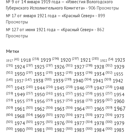
№ 9 от 14 января 1919 года — «Известия Вологодского
Губернского Исполнительного Комитета»
- 906 Просмотры
№ 17 от января 1921 года — «Красный Север»
- 899
Просмотры
№ 127 от июня 1921 года — «Красный Север»
- 862
№ 115 от мая 1973 года — «Красный Север»
Просмотры
Метки
(296)
(297)
(285)
(238)
1919
1920
1921
1923
1918
(54)
(41)
1922
1917
№ 102 от мая 1986 года — «Красный Север»
(301)
(298)
(302)
(291)
(297)
(297)
1924
1925
1926
1927
1928
1929
(302)
(302)
(297)
(293)
(295)
(296)
1930
1931
1932
1933
1934
1935
(309)
(300)
(299)
(304)
1938
1939
1940
1941
1942
(147)
(145)
1937
(307)
(265)
(256)
(258)
(259)
(258)
1943
1944
1945
1946
1947
1948
(261)
(259)
(257)
(257)
(258)
(257)
1950
1949
1951
1952
1953
1954
№ 232 от ноября 1953 года — «Красный Север»
(307)
(270)
(259)
(259)
(259)
(256)
1958
1959
1960
1955
1956
1957
1967
(309)
(305)
(306)
(306)
(307)
(309)
1961
1962
1963
1964
1965
(606)
(305)
(306)
(308)
(306)
(304)
1968
1969
1970
1971
1972
1973
(305)
(305)
(305)
(306)
(304)
(300)
1974
1975
1976
1977
1978
1979
(300)
(300)
(300)
(300)
(300)
(300)
1980
1981
1982
1983
1984
1985