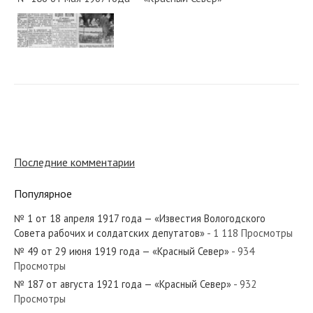
№ 162 от июля 1927 года — «Красный Север»
№ 10 от января 1978 года — «Красный Север»
Последние комментарии
Популярное
№ 1 от 18 апреля 1917 года — «Известия Вологодского
№ 249 от октября 1965 года — «Красный Север»
Совета рабочих и солдатских депутатов»
- 1 118 Просмотры
№ 49 от 29 июня 1919 года — «Красный Север»
- 934
Просмотры
№ 187 от августа 1921 года — «Красный Север»
- 932
Просмотры
№ 285 от декабря 1925 года — «Красный Север»