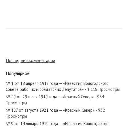
№ 238 от декабря 1956 года — «Красный Север»
№ 257 от ноября 1920 года — «Красный Север»
Последние комментарии
Популярное
№ 1 от 18 апреля 1917 года — «Известия Вологодского
№ 74 от марта 1960 года — «Красный Север»
Совета рабочих и солдатских депутатов»
- 1 118 Просмотры
№ 49 от 29 июня 1919 года — «Красный Север»
- 934
Просмотры
№ 187 от августа 1921 года — «Красный Север»
- 932
Просмотры
№ 54 от марта 1967 года — «Красный Север»
№ 9 от 14 января 1919 года — «Известия Вологодского