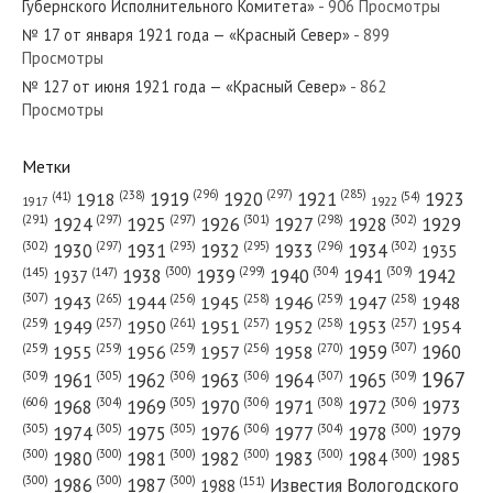
Губернского Исполнительного Комитета»
- 906 Просмотры
№ 17 от января 1921 года — «Красный Север»
- 899
Просмотры
№ 127 от июня 1921 года — «Красный Север»
- 862
№ 201 от августа 1977 года — «Красный Север»
Просмотры
Метки
(296)
(297)
(285)
(238)
1919
1920
1921
1923
1918
(54)
(41)
1922
1917
№ 100 от мая 1955 года — «Красный Север»
(301)
(298)
(302)
(291)
(297)
(297)
1924
1925
1926
1927
1928
1929
(302)
(302)
(297)
(293)
(295)
(296)
1930
1931
1932
1933
1934
1935
(309)
(300)
(299)
(304)
1938
1939
1940
1941
1942
(147)
(145)
1937
(307)
(265)
(256)
(258)
(259)
(258)
1943
1944
1945
1946
1947
1948
(261)
(259)
(257)
(257)
(258)
(257)
1950
1949
1951
1952
1953
1954
№ 121 от июня 1946 года — «Красный Север»
(307)
(270)
(259)
(259)
(259)
(256)
1958
1959
1960
1955
1956
1957
1967
(309)
(305)
(306)
(306)
(307)
(309)
1961
1962
1963
1964
1965
(606)
(305)
(306)
(308)
(306)
(304)
1968
1969
1970
1971
1972
1973
(305)
(305)
(305)
(306)
(304)
(300)
1974
1975
1976
1977
1978
1979
(300)
(300)
(300)
(300)
(300)
(300)
1980
1981
1982
1983
1984
1985
(300)
(300)
(300)
1986
1987
Известия Вологодского
(151)
1988