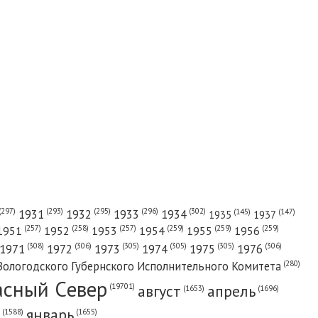
(302)
(297)
(293)
(295)
(296)
1931
1932
1933
1934
(147)
(145)
1935
1937
(257)
(258)
(257)
(259)
(259)
(259)
1951
1952
1953
1954
1955
1956
(308)
(306)
(305)
(305)
(305)
(306)
1971
1972
1973
1974
1975
1976
(280)
Вологодского Губернского Исполнительного Комитета
асный Cевер
август
апрель
(19701)
(1696)
(1653)
январь
(1655)
(1588)