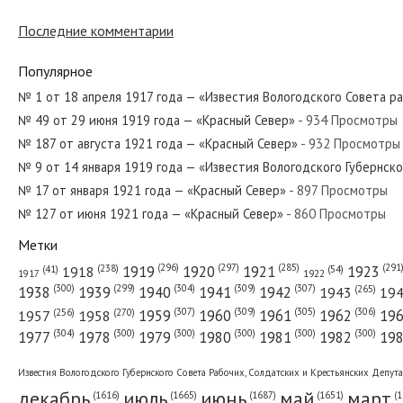
Последние комментарии
№ 214 от сентября 1975 года — «Красный Север»
Популярное
№ 1 от 18 апреля 1917 года — «Известия Вологодского Совета р
№ 49 от 29 июня 1919 года — «Красный Север»
- 934 Просмотры
№ 94 от апреля 1932 года — «Красный Север»
№ 187 от августа 1921 года — «Красный Север»
- 932 Просмотры
№ 9 от 14 января 1919 года — «Известия Вологодского Губернск
№ 17 от января 1921 года — «Красный Север»
- 897 Просмотры
№ 127 от июня 1921 года — «Красный Север»
- 860 Просмотры
№ 107 от мая 1962 года — «Красный Север»
Метки
(296)
(297)
(291
(285)
(238)
1919
1920
1921
1923
1918
(54)
(41)
1922
1917
(309)
(307)
(300)
(299)
(304)
(265)
1938
1939
1940
1941
1942
1943
19
(307)
(309)
(305)
(306)
(270)
(256)
1958
1959
1960
1961
1962
19
1957
№ 151 от августа 1951 года — «Красный Север»
(304)
(300)
(300)
(300)
(300)
(300)
1977
1978
1979
1980
1981
1982
19
Известия Вологодского Губернского Совета Рабочих, Солдатских и Крестьянских Депут
декабрь
июль
июнь
май
март
(1687)
(1
(1665)
(1651)
(1616)