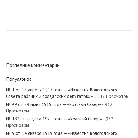
№ 146 от июля 1944 года — «Красный Север»
№ 21 от января 1957 года — «Красный Север»
Последние комментарии
Популярное
№ 1 от 18 апреля 1917 года — «Известия Вологодского
№ 232 от октября 1967 года — «Красный Север»
Совета рабочих и солдатских депутатов»
- 1 117 Просмотры
№ 49 от 29 июня 1919 года — «Красный Север»
- 932
Просмотры
№ 187 от августа 1921 года — «Красный Север»
- 932
Просмотры
№ 186 от августа 1934 года — «Красный Север»
№ 9 от 14 января 1919 года — «Известия Вологодского