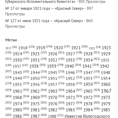
Губернского Исполнительного Комитета»
- 901 Просмотры
№ 17 от января 1921 года — «Красный Север»
- 897
Просмотры
№ 127 от июня 1921 года — «Красный Север»
- 860
№ 194 от сентября 1954 года — «Красный Север»
Просмотры
Метки
(296)
(297)
(285)
(238)
1919
1920
1921
1923
1918
(54)
(41)
1922
1917
№ 162 от июля 1962 года — «Красный Север»
(301)
(298)
(302)
(291)
(297)
(297)
1924
1925
1926
1927
1928
1929
(302)
(302)
(297)
(293)
(295)
(296)
1930
1931
1932
1933
1934
1935
(309)
(300)
(299)
(304)
1938
1939
1940
1941
1942
(147)
(145)
1937
(307)
(265)
(256)
(258)
(259)
(258)
1943
1944
1945
1946
1947
1948
(261)
(259)
(257)
(257)
(258)
(257)
1950
1949
1951
1952
1953
1954
№ 210 от сентября 1970 года — «Красный Север»
(307)
(270)
(259)
(259)
(259)
(256)
1958
1959
1960
1955
1956
1957
1967
(309)
(305)
(306)
(306)
(307)
(309)
1961
1962
1963
1964
1965
(606)
(305)
(306)
(308)
(306)
(304)
1968
1969
1970
1971
1972
1973
(305)
(305)
(305)
(306)
(304)
(300)
1974
1975
1976
1977
1978
1979
(300)
(300)
(300)
(300)
(300)
(300)
1980
1981
1982
1983
1984
1985
(300)
(300)
(300)
1986
1987
Известия Вологодского
(151)
1988