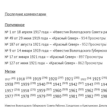
Последние комментарии
№ 140 от июня 1985 года — «Красный Север»
Популярное
№ 1 от 18 апреля 1917 года — «Известия Вологодского Совета р
№ 49 от 29 июня 1919 года — «Красный Север»
- 934 Просмотры
№ 303 от декабря 1942 года — «Красный Север»
№ 187 от августа 1921 года — «Красный Север»
- 932 Просмотры
№ 9 от 14 января 1919 года — «Известия Вологодского Губернск
№ 17 от января 1921 года — «Красный Север»
- 897 Просмотры
№ 127 от июня 1921 года — «Красный Север»
- 862 Просмотры
№ 138 от июня 1963 года — «Красный Север»
Метки
(296)
(297)
(291
(285)
(238)
1919
1920
1921
1923
1918
(54)
(41)
1922
1917
(309)
(307)
(300)
(299)
(304)
(265)
1938
1939
1940
1941
1942
1943
19
(307)
(309)
(305)
(306)
(270)
(256)
1958
1959
1960
1961
1962
19
1957
№ 171 от июля 1969 года — «Красный Север»
(304)
(300)
(300)
(300)
(300)
(300)
1977
1978
1979
1980
1981
1982
19
Известия Вологодского Губернского Совета Рабочих, Солдатских и Крестьянских Депут