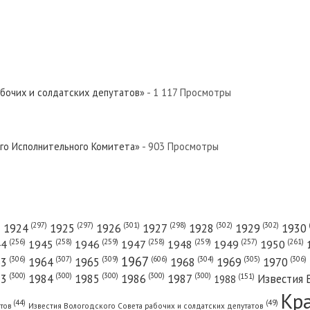
абочих и солдатских депутатов»
- 1 117 Просмотры
ого Исполнительного Комитета»
- 903 Просмотры
(301)
(298)
(302)
(302)
)
(297)
(297)
1924
1925
1926
1927
1928
1929
1930
(261)
(256)
(258)
(259)
(258)
(259)
(257)
1950
44
1945
1946
1947
1948
1949
1967
(606)
(306)
(307)
(309)
(305)
(306)
(304)
63
1964
1965
1968
1969
1970
(300)
(300)
(300)
(300)
(300)
83
1984
1985
1986
1987
Известия 
(151)
1988
Кр
(49)
(44)
атов
Известия Вологодского Совета рабочих и солдатских депутатов