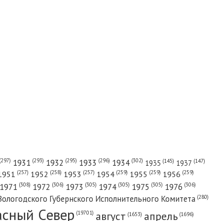
(302)
(297)
(293)
(295)
(296)
1931
1932
1933
1934
(147)
(145)
1935
1937
(257)
(258)
(257)
(259)
(259)
(259)
1951
1952
1953
1954
1955
1956
(308)
(306)
(305)
(305)
(305)
(306)
1971
1972
1973
1974
1975
1976
(280)
Вологодского Губернского Исполнительного Комитета
асный Cевер
август
апрель
(19701)
(1696)
(1653)