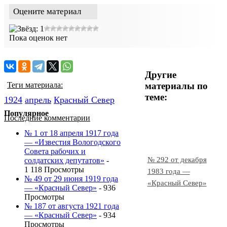
Оцените материал
Пока оценок нет
Другие
материалы по
Теги материала:
теме:
1924
апрель
Красный Cевер
Популярное
Последние комментарии
№ 1 от 18 апреля 1917 года
— «Известия Вологодского
Совета рабочих и
№ 292 от декабря
солдатских депутатов»
-
1 118 Просмотры
1983 года —
№ 49 от 29 июня 1919 года
«Красный Север»
— «Красный Север»
- 936
Просмотры
№ 187 от августа 1921 года
— «Красный Север»
- 934
Просмотры