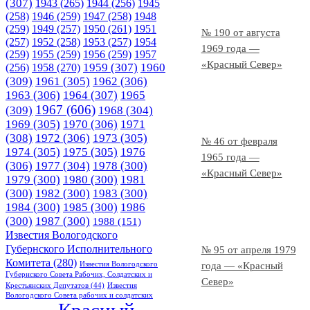
(307)
1943
(265)
1944
(256)
1945
(258)
1946
(259)
1947
(258)
1948
(259)
1949
(257)
1950
(261)
1951
№ 190 от августа
(257)
1952
(258)
1953
(257)
1954
1969 года —
(259)
1955
(259)
1956
(259)
1957
«Красный Север»
1958
(270)
1959
(307)
1960
(256)
(309)
1961
(305)
1962
(306)
1963
(306)
1964
(307)
1965
1967
(606)
(309)
1968
(304)
1969
(305)
1970
(306)
1971
(308)
1972
(306)
1973
(305)
№ 46 от февраля
1974
(305)
1975
(305)
1976
1965 года —
(306)
1977
(304)
1978
(300)
«Красный Север»
1979
(300)
1980
(300)
1981
(300)
1982
(300)
1983
(300)
1984
(300)
1985
(300)
1986
(300)
1987
(300)
1988
(151)
Известия Вологодского
Губернского Исполнительного
№ 95 от апреля 1979
Комитета
(280)
Известия Вологодского
года — «Красный
Губернского Совета Рабочих, Солдатских и
Север»
Крестьянских Депутатов
(44)
Известия
Вологодского Совета рабочих и солдатских
Красный