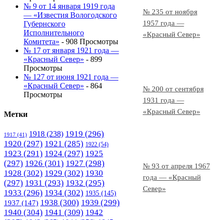
№ 9 от 14 января 1919 года
№ 235 от ноября
— «Известия Вологодского
1957 года —
Губернского
Исполнительного
«Красный Север»
Комитета»
- 908 Просмотры
№ 17 от января 1921 года —
«Красный Север»
- 899
Просмотры
№ 127 от июня 1921 года —
«Красный Север»
- 864
№ 200 от сентября
Просмотры
1931 года —
«Красный Север»
Метки
1919
(296)
1918
(238)
1917
(41)
1920
(297)
1921
(285)
1922
(54)
1923
(291)
1924
(297)
1925
(297)
1926
(301)
1927
(298)
№ 93 от апреля 1967
1928
(302)
1929
(302)
1930
года — «Красный
(297)
1931
(293)
1932
(295)
Север»
1933
(296)
1934
(302)
1935
(145)
1938
(300)
1939
(299)
1937
(147)
1940
(304)
1941
(309)
1942