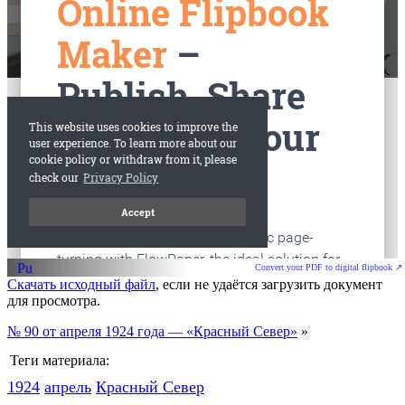
старые газеты
Вологда
Convert your PDF to digital flipbook ↗
Скачать исходный файл
, если не удаётся загрузить документ
для просмотра.
№ 90 от апреля 1924 года — «Красный Север»
»
Теги материала:
1924
апрель
Красный Cевер