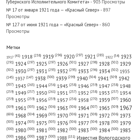
Губернского Исполнительного Комитета»
- 903 Просмотры
№ 17 от января 1921 года — «Красный Север»
- 897
Просмотры
№ 127 от июня 1921 года — «Красный Север»
- 860
№ 284 от декабря 1940 года — «Красный Север»
Просмотры
Метки
(296)
(297)
(285)
(238)
1919
1920
1921
1923
1918
(54)
(41)
1922
1917
№ 258 от ноября 1967 года — «Красный Север»
(301)
(298)
(302)
(291)
(297)
(297)
1924
1925
1926
1927
1928
1929
(302)
(302)
(297)
(293)
(295)
(296)
1930
1931
1932
1933
1934
1935
(309)
(300)
(299)
(304)
1938
1939
1940
1941
1942
(147)
(145)
1937
(307)
(265)
(256)
(258)
(259)
(258)
1943
1944
1945
1946
1947
1948
(261)
(259)
(257)
(257)
(258)
(257)
1950
1949
1951
1952
1953
1954
№ 14 от января 1975 года — «Красный Север»
(307)
(270)
(259)
(259)
(259)
(256)
1958
1959
1960
1955
1956
1957
1967
(309)
(305)
(306)
(306)
(307)
(309)
1961
1962
1963
1964
1965
(606)
(305)
(306)
(308)
(306)
(304)
1968
1969
1970
1971
1972
1973
(305)
(305)
(305)
(306)
(304)
(300)
1974
1975
1976
1977
1978
1979
(300)
(300)
(300)
(300)
(300)
(300)
1980
1981
1982
1983
1984
1985
(300)
(300)
(300)
1986
1987
Известия Вологодского
(151)
1988