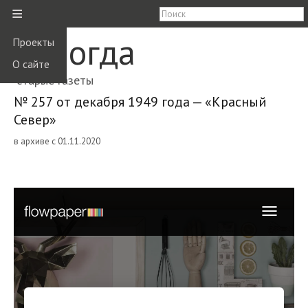
≡
Вологда
Проекты
О сайте
старые газеты
№ 257 от декабря 1949 года — «Красный
Север»
в архиве с 01.11.2020