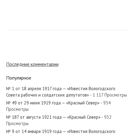
№ 41 от февраля 1934 года — «Красный Север»
№ 68 от марта 1943 года — «Красный Север»
Последние комментарии
Популярное
№ 1 от 18 апреля 1917 года — «Известия Вологодского
№ 174 от сентября 1951 года — «Красный Север»
Совета рабочих и солдатских депутатов»
- 1 117 Просмотры
№ 49 от 29 июня 1919 года — «Красный Север»
- 934
Просмотры
№ 187 от августа 1921 года — «Красный Север»
- 932
Просмотры
№ 76 от марта 1972 года — «Красный Север»
№ 9 от 14 января 1919 года — «Известия Вологодского