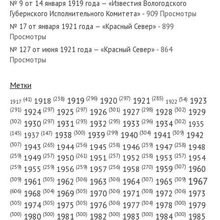
№ 9 от 14 января 1919 года — «Известия Вологодского
Губернского Исполнительного Комитета»
- 909 Просмотры
№ 17 от января 1921 года — «Красный Север»
- 899
Просмотры
№ 127 от июня 1921 года — «Красный Север»
- 864
№ 23 от января 1952 года — «Красный Север»
Просмотры
Метки
(296)
(297)
(285)
(238)
1919
1920
1921
1923
1918
(54)
(41)
1922
1917
№ 170 от августа 1958 года — «Красный Север»
(301)
(298)
(302)
(291)
(297)
(297)
1924
1925
1926
1927
1928
1929
(302)
(302)
(297)
(293)
(295)
(296)
1930
1931
1932
1933
1934
1935
(309)
(300)
(299)
(304)
1938
1939
1940
1941
1942
(147)
(145)
1937
(307)
(265)
(256)
(258)
(259)
(258)
1943
1944
1945
1946
1947
1948
(261)
(259)
(257)
(257)
(258)
(257)
1950
1949
1951
1952
1953
1954
№ 292 от декабря 1959 года — «Красный Север»
(307)
(270)
(259)
(259)
(259)
(256)
1958
1959
1960
1955
1956
1957
1967
(309)
(305)
(306)
(306)
(307)
(309)
1961
1962
1963
1964
1965
(606)
(305)
(306)
(308)
(306)
(304)
1968
1969
1970
1971
1972
1973
(305)
(305)
(305)
(306)
(304)
(300)
1974
1975
1976
1977
1978
1979
(300)
(300)
(300)
(300)
(300)
(300)
1980
1981
1982
1983
1984
1985