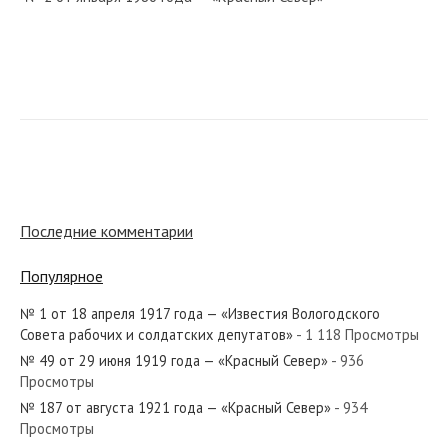
№ 8 от января 1978 года — «Красный Север»
№ 274 от ноября 1985 года — «Красный Север»
Последние комментарии
Популярное
№ 1 от 18 апреля 1917 года — «Известия Вологодского
№ 123 от июня 1930 года — «Красный Север»
Совета рабочих и солдатских депутатов»
- 1 118 Просмотры
№ 49 от 29 июня 1919 года — «Красный Север»
- 936
Просмотры
№ 187 от августа 1921 года — «Красный Север»
- 934
Просмотры
№ 99 от мая 1957 года — «Красный Север»