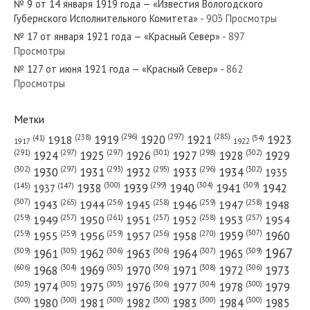
№ 9 от 14 января 1919 года — «Известия Вологодского
Губернского Исполнительного Комитета»
- 903 Просмотры
№ 17 от января 1921 года — «Красный Север»
- 897
Просмотры
№ 127 от июня 1921 года — «Красный Север»
- 862
№ 233 от октября 1984 года — «Красный Север»
Просмотры
Метки
(296)
(297)
(285)
(238)
1919
1920
1921
1923
1918
(54)
(41)
1922
1917
№ 122 от мая 1977 года — «Красный Север»
(301)
(298)
(302)
(291)
(297)
(297)
1924
1925
1926
1927
1928
1929
(302)
(302)
(297)
(293)
(295)
(296)
1930
1931
1932
1933
1934
1935
(309)
(300)
(299)
(304)
1938
1939
1940
1941
1942
(147)
(145)
1937
(307)
(265)
(256)
(258)
(259)
(258)
1943
1944
1945
1946
1947
1948
(261)
(259)
(257)
(257)
(258)
(257)
1950
1949
1951
1952
1953
1954
№ 25 от января 1978 года — «Красный Север»
(307)
(270)
(259)
(259)
(259)
(256)
1958
1959
1960
1955
1956
1957
1967
(309)
(305)
(306)
(306)
(307)
(309)
1961
1962
1963
1964
1965
(606)
(305)
(306)
(308)
(306)
(304)
1968
1969
1970
1971
1972
1973
(305)
(305)
(305)
(306)
(304)
(300)
1974
1975
1976
1977
1978
1979
(300)
(300)
(300)
(300)
(300)
(300)
1980
1981
1982
1983
1984
1985