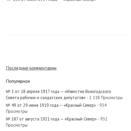
№ 157 от августа 1951 года — «Красный Север»
№ 297 от декабря 1927 года — «Красный Север»
Последние комментарии
Популярное
№ 1 от 18 апреля 1917 года — «Известия Вологодского
№ 112 от мая 1986 года — «Красный Север»
Совета рабочих и солдатских депутатов»
- 1 118 Просмотры
№ 49 от 29 июня 1919 года — «Красный Север»
- 934
Просмотры
№ 187 от августа 1921 года — «Красный Север»
- 932
Просмотры
№ 58 от марта 1951 года — «Красный Север»