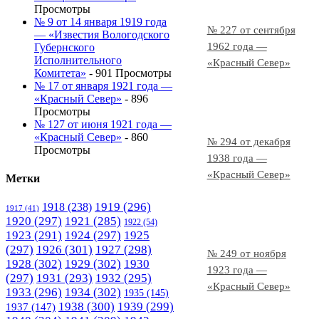
Просмотры
№ 9 от 14 января 1919 года
№ 227 от сентября
— «Известия Вологодского
1962 года —
Губернского
Исполнительного
«Красный Север»
Комитета»
- 901 Просмотры
№ 17 от января 1921 года —
«Красный Север»
- 896
Просмотры
№ 127 от июня 1921 года —
«Красный Север»
- 860
№ 294 от декабря
Просмотры
1938 года —
«Красный Север»
Метки
1919
(296)
1918
(238)
1917
(41)
1920
(297)
1921
(285)
1922
(54)
1923
(291)
1924
(297)
1925
(297)
1926
(301)
1927
(298)
№ 249 от ноября
1928
(302)
1929
(302)
1930
1923 года —
(297)
1931
(293)
1932
(295)
«Красный Север»
1933
(296)
1934
(302)
1935
(145)
1938
(300)
1939
(299)
1937
(147)