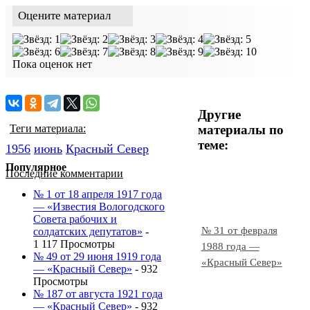
Оцените материал
Пока оценок нет
Другие
материалы по
Теги материала:
теме:
1956
июнь
Красный Cевер
Популярное
Последние комментарии
№ 1 от 18 апреля 1917 года
— «Известия Вологодского
Совета рабочих и
№ 31 от февраля
солдатских депутатов»
-
1 117 Просмотры
1988 года —
№ 49 от 29 июня 1919 года
«Красный Север»
— «Красный Север»
- 932
Просмотры
№ 187 от августа 1921 года
— «Красный Север»
- 932