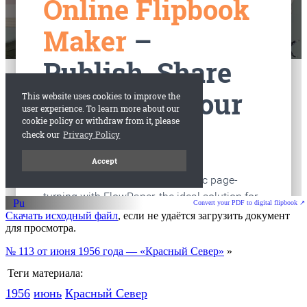
Convert your PDF to digital flipbook ↗
Скачать исходный файл
, если не удаётся загрузить документ
для просмотра.
№ 113 от июня 1956 года — «Красный Север»
»
Теги материала:
1956
июнь
Красный Cевер