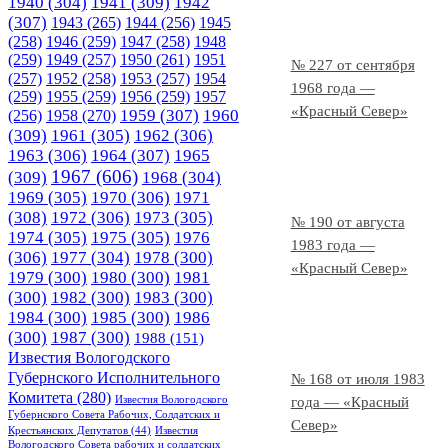
1940
(304)
1941
(309)
1942
(307)
1943
(265)
1944
(256)
1945
(258)
1946
(259)
1947
(258)
1948
(259)
1949
(257)
1950
(261)
1951
№ 227 от сентября
(257)
1952
(258)
1953
(257)
1954
1968 года —
(259)
1955
(259)
1956
(259)
1957
«Красный Север»
1958
(270)
1959
(307)
1960
(256)
(309)
1961
(305)
1962
(306)
1963
(306)
1964
(307)
1965
1967
(606)
(309)
1968
(304)
1969
(305)
1970
(306)
1971
(308)
1972
(306)
1973
(305)
№ 190 от августа
1974
(305)
1975
(305)
1976
1983 года —
(306)
1977
(304)
1978
(300)
«Красный Север»
1979
(300)
1980
(300)
1981
(300)
1982
(300)
1983
(300)
1984
(300)
1985
(300)
1986
(300)
1987
(300)
1988
(151)
Известия Вологодского
Губернского Исполнительного
№ 168 от июля 1983
Комитета
(280)
Известия Вологодского
года — «Красный
Губернского Совета Рабочих, Солдатских и
Север»
Крестьянских Депутатов
(44)
Известия
Вологодского Совета рабочих и солдатских