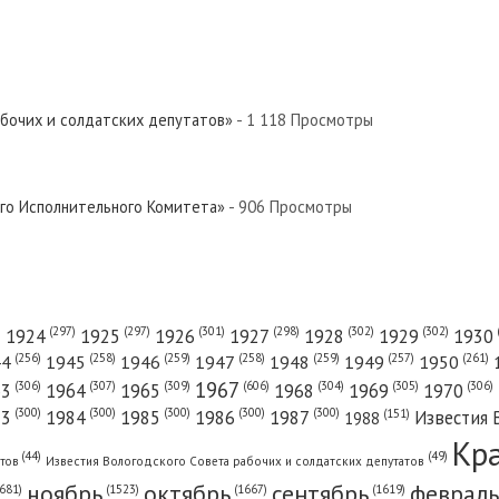
абочих и солдатских депутатов»
- 1 118 Просмотры
ого Исполнительного Комитета»
- 906 Просмотры
(301)
(298)
(302)
(302)
)
(297)
(297)
1924
1925
1926
1927
1928
1929
1930
(261)
(256)
(258)
(259)
(258)
(259)
(257)
1950
44
1945
1946
1947
1948
1949
1967
(606)
(306)
(307)
(309)
(305)
(306)
(304)
63
1964
1965
1968
1969
1970
(300)
(300)
(300)
(300)
(300)
83
1984
1985
1986
1987
Известия 
(151)
1988
Кр
(49)
(44)
атов
Известия Вологодского Совета рабочих и солдатских депутатов
ноябрь
октябрь
сентябрь
февраль
681)
(1667)
(1619)
(1523)