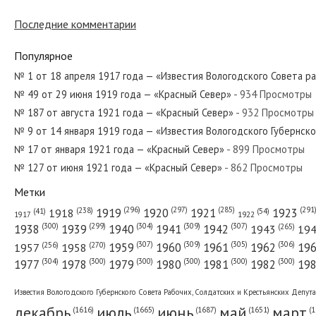
Последние комментарии
№ 25 от января 1968 года — «Красный Север»
Популярное
№ 1 от 18 апреля 1917 года — «Известия Вологодского Совета р
№ 49 от 29 июня 1919 года — «Красный Север»
- 934 Просмотры
№ 22 от января 1939 года — «Красный Север»
№ 187 от августа 1921 года — «Красный Север»
- 932 Просмотры
№ 9 от 14 января 1919 года — «Известия Вологодского Губернск
№ 17 от января 1921 года — «Красный Север»
- 899 Просмотры
№ 127 от июня 1921 года — «Красный Север»
- 862 Просмотры
№ 30 от февраля 1955 года — «Красный Север»
Метки
(296)
(297)
(291
(285)
(238)
1919
1920
1921
1923
1918
(54)
(41)
1922
1917
(309)
(307)
(300)
(299)
(304)
(265)
1938
1939
1940
1941
1942
1943
19
(307)
(309)
(305)
(306)
(270)
(256)
1958
1959
1960
1961
1962
19
1957
№ 40 от февраля 1970 года — «Красный Север»
(304)
(300)
(300)
(300)
(300)
(300)
1977
1978
1979
1980
1981
1982
19
Известия Вологодского Губернского Совета Рабочих, Солдатских и Крестьянских Депут
декабрь
июль
июнь
май
март
(1687)
(1
(1665)
(1651)
(1616)