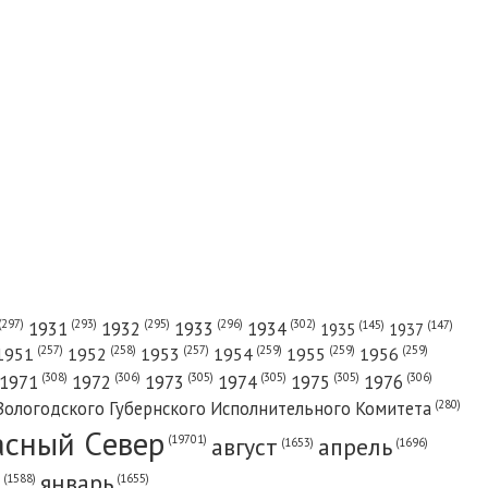
(302)
(297)
(293)
(295)
(296)
1931
1932
1933
1934
(147)
(145)
1935
1937
(257)
(258)
(257)
(259)
(259)
(259)
1951
1952
1953
1954
1955
1956
(308)
(306)
(305)
(305)
(305)
(306)
1971
1972
1973
1974
1975
1976
(280)
Вологодского Губернского Исполнительного Комитета
асный Cевер
август
апрель
(19701)
(1696)
(1653)
январь
(1655)
(1588)